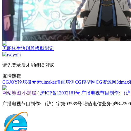
无职转生洛琪希模型绑定
rsdyxjh
请先登录后才能继续浏览
友情链接
CGJOY论坛
微元素
uimaker
漫画培训
CG模型网
CG资源网
3dma
网站地图
小黑屋
(
沪ICP备12032161号 广播电视节目制作: （沪）
广播电视节目制作: （沪）字第03589号 增值电信业务:沪B-22090