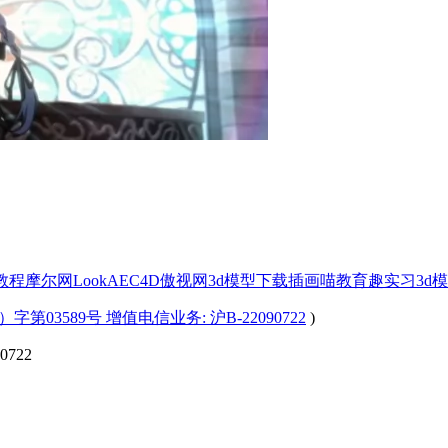
x教程
摩尔网
LookAE
C4D
傲视网
3d模型下载
插画喵教育
趣实习
3d
字第03589号 增值电信业务: 沪B-22090722
)
722