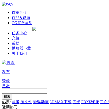
首页
Portal
作品&资源
CGJOY课堂
任务中心
充值
帮助
播放器下载
关于我们
搜索
发布
登录
搜索
搜索
热搜:
参考
源文件
游戏动画
3DMAX下载
刀光
FBX转BIP
二次
近期热门