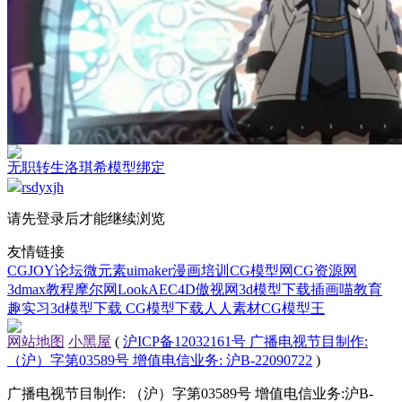
无职转生洛琪希模型绑定
rsdyxjh
请先登录后才能继续浏览
友情链接
CGJOY论坛
微元素
uimaker
漫画培训
CG模型网
CG资源网
3dmax教程
摩尔网
LookAE
C4D
傲视网
3d模型下载
插画喵教育
趣实习
3d模型下载
CG模型下载
人人素材
CG模型王
网站地图
小黑屋
(
沪ICP备12032161号 广播电视节目制作:
（沪）字第03589号 增值电信业务: 沪B-22090722
)
广播电视节目制作: （沪）字第03589号 增值电信业务:沪B-