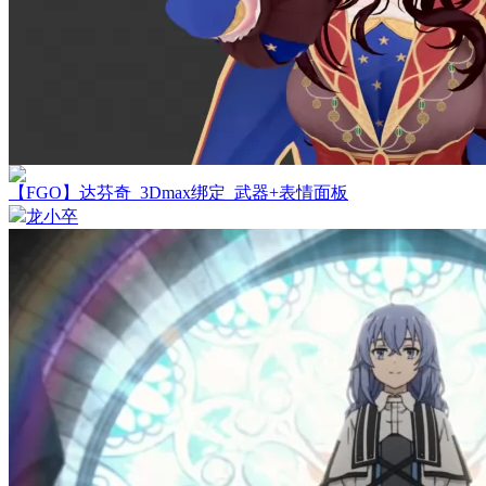
【FGO】达芬奇_3Dmax绑定_武器+表情面板
龙小卒