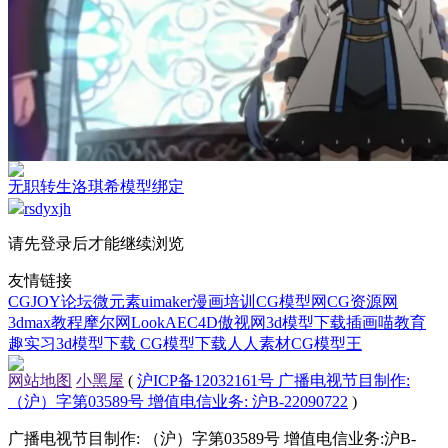
无职转生洛琪希模型绑定
rsdyxjh
请先登录后才能继续浏览
友情链接
CGJOY论坛
微元素
uimaker
漫画培训
CG模型网
CG资源网
3dmax教程
摩尔网
LookAE
C4D
傲视网
3d模型下载
插画喵教育
趣实习
3d模型下载
CG模型下载
人人素材
CG模型王
网站地图
小黑屋
(
沪ICP备12032161号 广播电视节目制作:
（沪）字第03589号 增值电信业务: 沪B-22090722
)
广播电视节目制作: （沪）字第03589号 增值电信业务:沪B-