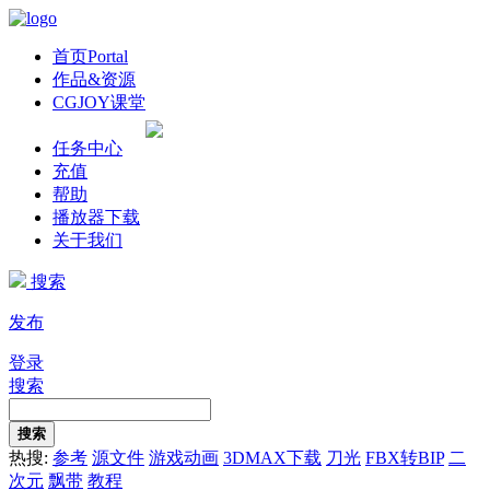
首页
Portal
作品&资源
CGJOY课堂
任务中心
充值
帮助
播放器下载
关于我们
搜索
发布
登录
搜索
搜索
热搜:
参考
源文件
游戏动画
3DMAX下载
刀光
FBX转BIP
二
次元
飘带
教程