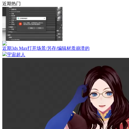
近期热门
近期3ds Max打开场景/另存/编辑材质崩溃的
宇宙超人