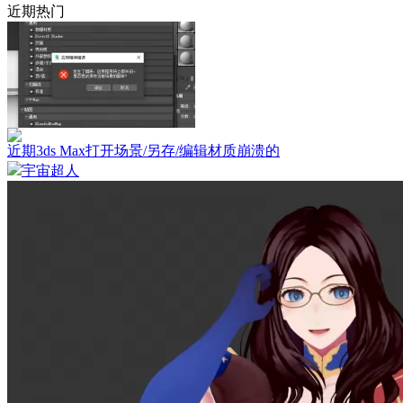
近期热门
近期3ds Max打开场景/另存/编辑材质崩溃的
宇宙超人