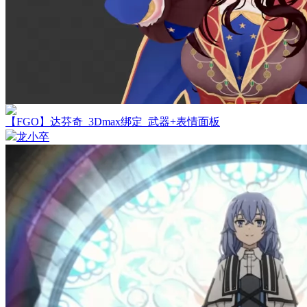
【FGO】达芬奇_3Dmax绑定_武器+表情面板
龙小卒