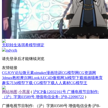
无职转生洛琪希模型绑定
rsdyxjh
请先登录后才能继续浏览
友情链接
CGJOY论坛
微元素
uimaker
漫画培训
CG模型网
CG资源网
3dmax教程
摩尔网
LookAE
C4D
傲视网
3d模型下载
插画喵教育
趣实习
3d模型下载
CG模型下载
人人素材
CG模型王
网站地图
小黑屋
(
沪ICP备12032161号 广播电视节目制作:
（沪）字第03589号 增值电信业务: 沪B-22090722
)
广播电视节目制作: （沪）字第03589号 增值电信业务:沪B-