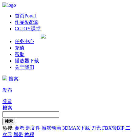
首页
Portal
作品&资源
CGJOY课堂
任务中心
充值
帮助
播放器下载
关于我们
搜索
发布
登录
搜索
搜索
热搜:
参考
源文件
游戏动画
3DMAX下载
刀光
FBX转BIP
二
次元
飘带
教程