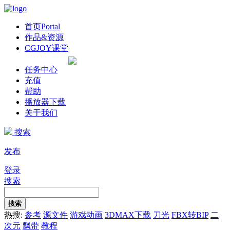
首页
Portal
作品&资源
CGJOY课堂
任务中心
充值
帮助
播放器下载
关于我们
搜索
发布
登录
搜索
搜索
热搜:
参考
源文件
游戏动画
3DMAX下载
刀光
FBX转BIP
二
次元
飘带
教程