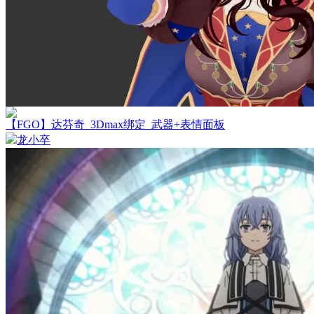
【FGO】达芬奇_3Dmax绑定_武器+表情面板
龙小卒