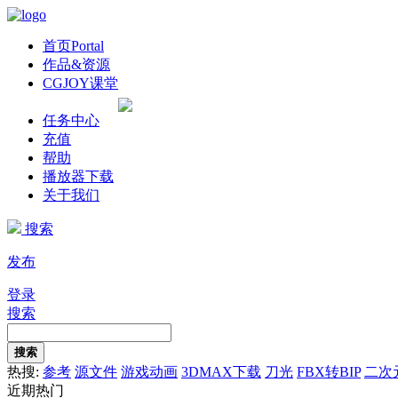
首页
Portal
作品&资源
CGJOY课堂
任务中心
充值
帮助
播放器下载
关于我们
搜索
发布
登录
搜索
搜索
热搜:
参考
源文件
游戏动画
3DMAX下载
刀光
FBX转BIP
二次
近期热门