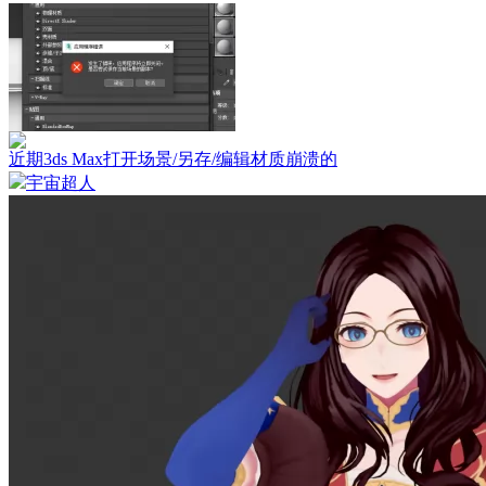
近期3ds Max打开场景/另存/编辑材质崩溃的
宇宙超人