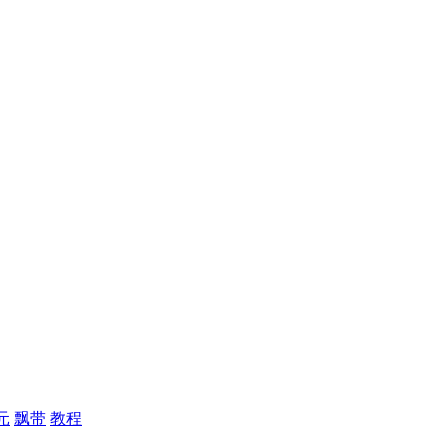
元
飘带
教程