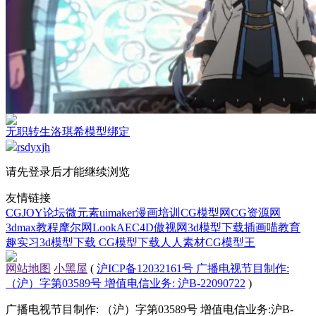
无职转生洛琪希模型绑定
rsdyxjh
请先登录后才能继续浏览
友情链接
CGJOY论坛
微元素
uimaker
漫画培训
CG模型网
CG资源网
3dmax教程
摩尔网
LookAE
C4D
傲视网
3d模型下载
插画喵教育
趣实习
3d模型下载
CG模型下载
人人素材
CG模型王
网站地图
小黑屋
(
沪ICP备12032161号 广播电视节目制作:
（沪）字第03589号 增值电信业务: 沪B-22090722
)
广播电视节目制作: （沪）字第03589号 增值电信业务:沪B-