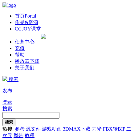
首页
Portal
作品&资源
CGJOY课堂
任务中心
充值
帮助
播放器下载
关于我们
搜索
发布
登录
搜索
搜索
热搜:
参考
源文件
游戏动画
3DMAX下载
刀光
FBX转BIP
二
次元
飘带
教程