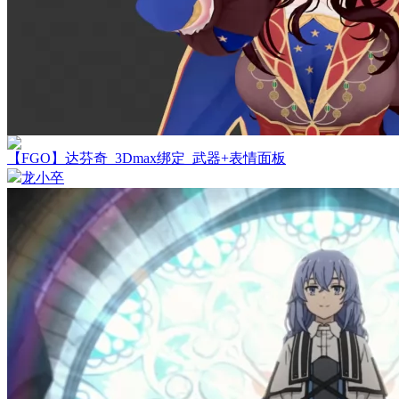
【FGO】达芬奇_3Dmax绑定_武器+表情面板
龙小卒