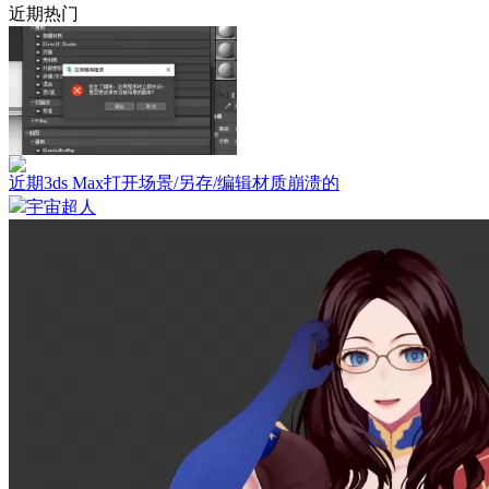
近期热门
近期3ds Max打开场景/另存/编辑材质崩溃的
宇宙超人