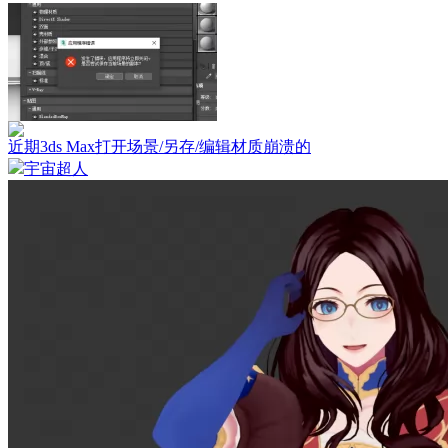
近期3ds Max打开场景/另存/编辑材质崩溃的
宇宙超人