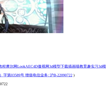
x教程
摩尔网
LookAE
C4D
傲视网
3d模型下载
插画喵教育
趣实习
3d
字第03589号 增值电信业务: 沪B-22090722
)
722