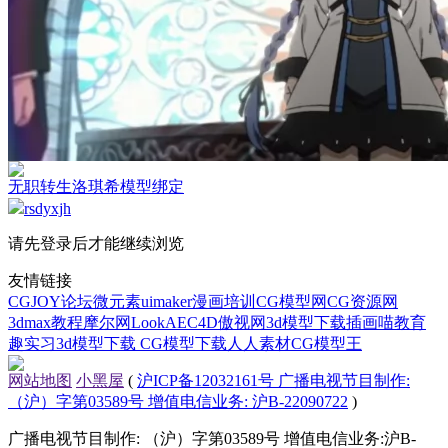
无职转生洛琪希模型绑定
rsdyxjh
请先登录后才能继续浏览
友情链接
CGJOY论坛
微元素
uimaker
漫画培训
CG模型网
CG资源网
3dmax教程
摩尔网
LookAE
C4D
傲视网
3d模型下载
插画喵教育
趣实习
3d模型下载
CG模型下载
人人素材
CG模型王
网站地图
小黑屋
(
沪ICP备12032161号 广播电视节目制作:
（沪）字第03589号 增值电信业务: 沪B-22090722
)
广播电视节目制作: （沪）字第03589号 增值电信业务:沪B-