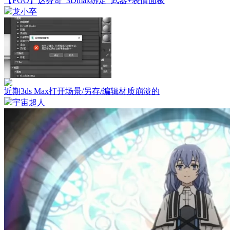
【FGO】达芬奇_3Dmax绑定_武器+表情面板
龙小卒
近期3ds Max打开场景/另存/编辑材质崩溃的
宇宙超人