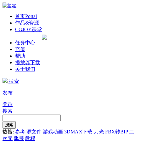
首页
Portal
作品&资源
CGJOY课堂
任务中心
充值
帮助
播放器下载
关于我们
搜索
发布
登录
搜索
搜索
热搜:
参考
源文件
游戏动画
3DMAX下载
刀光
FBX转BIP
二
次元
飘带
教程