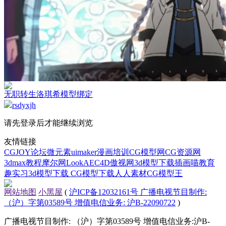
无职转生洛琪希模型绑定
rsdyxjh
请先登录后才能继续浏览
友情链接
CGJOY论坛
微元素
uimaker
漫画培训
CG模型网
CG资源网
3dmax教程
摩尔网
LookAE
C4D
傲视网
3d模型下载
插画喵教育
趣实习
3d模型下载
CG模型下载
人人素材
CG模型王
网站地图
小黑屋
(
沪ICP备12032161号 广播电视节目制作:
（沪）字第03589号 增值电信业务: 沪B-22090722
)
广播电视节目制作: （沪）字第03589号 增值电信业务:沪B-