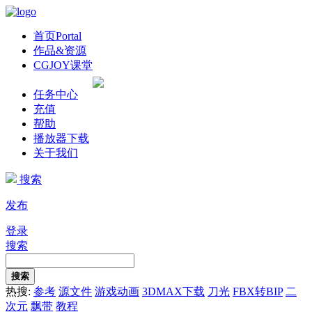
首页
Portal
作品&资源
CGJOY课堂
任务中心
充值
帮助
播放器下载
关于我们
搜索
发布
登录
搜索
搜索
热搜:
参考
源文件
游戏动画
3DMAX下载
刀光
FBX转BIP
二
次元
飘带
教程