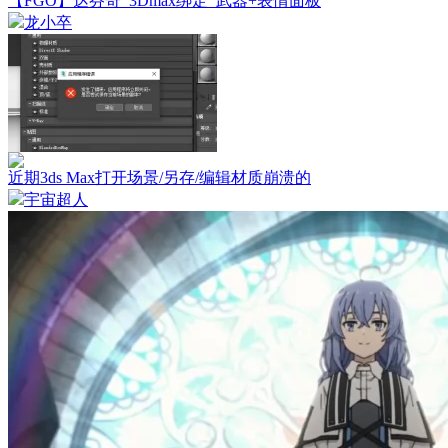
【FGO】达芬奇_3Dmax绑定_武器+表情面板
龙小卒
近期3ds Max打开场景/另存/编辑材质崩溃的
宇宙超人