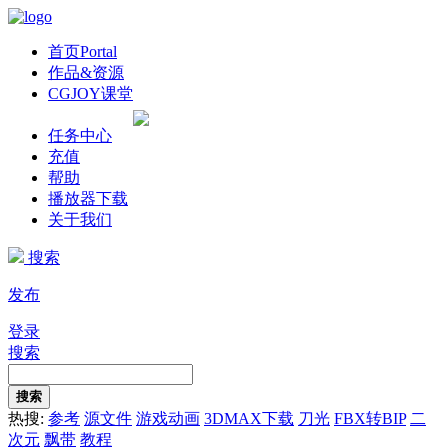
首页
Portal
作品&资源
CGJOY课堂
任务中心
充值
帮助
播放器下载
关于我们
搜索
发布
登录
搜索
搜索
热搜:
参考
源文件
游戏动画
3DMAX下载
刀光
FBX转BIP
二
次元
飘带
教程