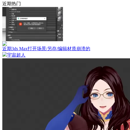
近期热门
近期3ds Max打开场景/另存/编辑材质崩溃的
宇宙超人