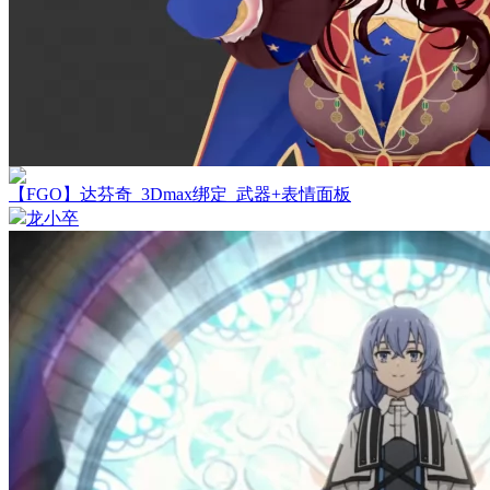
【FGO】达芬奇_3Dmax绑定_武器+表情面板
龙小卒