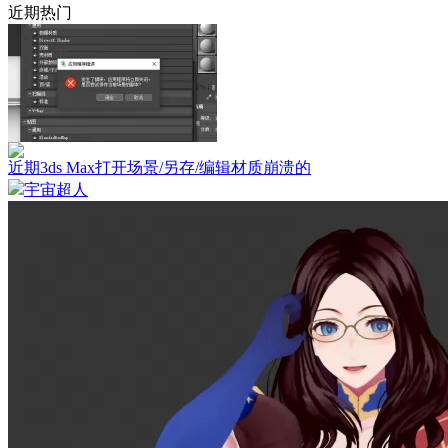
近期热门
近期3ds Max打开场景/另存/编辑材质崩溃的
宇宙超人