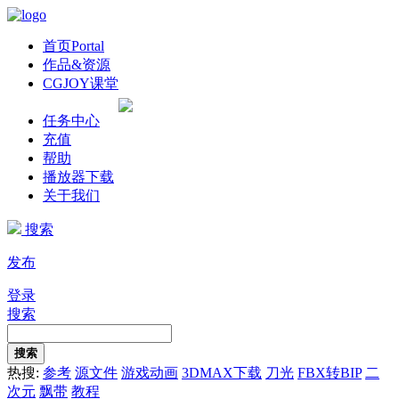
首页
Portal
作品&资源
CGJOY课堂
任务中心
充值
帮助
播放器下载
关于我们
搜索
发布
登录
搜索
搜索
热搜:
参考
源文件
游戏动画
3DMAX下载
刀光
FBX转BIP
二
次元
飘带
教程