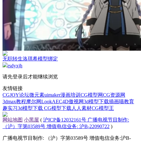
无职转生洛琪希模型绑定
rsdyxjh
请先登录后才能继续浏览
友情链接
CGJOY论坛
微元素
uimaker
漫画培训
CG模型网
CG资源网
3dmax教程
摩尔网
LookAE
C4D
傲视网
3d模型下载
插画喵教育
趣实习
3d模型下载
CG模型下载
人人素材
CG模型王
网站地图
小黑屋
(
沪ICP备12032161号 广播电视节目制作:
（沪）字第03589号 增值电信业务: 沪B-22090722
)
广播电视节目制作: （沪）字第03589号 增值电信业务:沪B-