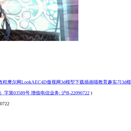
x教程
摩尔网
LookAE
C4D
傲视网
3d模型下载
插画喵教育
趣实习
3d
字第03589号 增值电信业务: 沪B-22090722
)
722