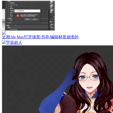
近期3ds Max打开场景/另存/编辑材质崩溃的
宇宙超人