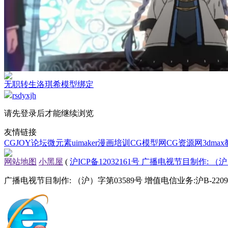
无职转生洛琪希模型绑定
rsdyxjh
请先登录后才能继续浏览
友情链接
CGJOY论坛
微元素
uimaker
漫画培训
CG模型网
CG资源网
3dma
网站地图
小黑屋
(
沪ICP备12032161号 广播电视节目制作: （沪）
广播电视节目制作: （沪）字第03589号 增值电信业务:沪B-22090