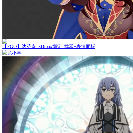
【FGO】达芬奇_3Dmax绑定_武器+表情面板
龙小卒