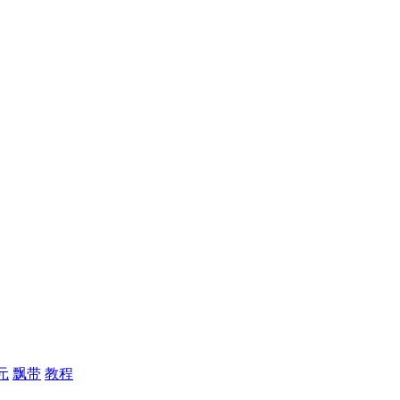
元
飘带
教程