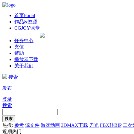
首页
Portal
作品&资源
CGJOY课堂
任务中心
充值
帮助
播放器下载
关于我们
搜索
发布
登录
搜索
搜索
热搜:
参考
源文件
游戏动画
3DMAX下载
刀光
FBX转BIP
二次
近期热门