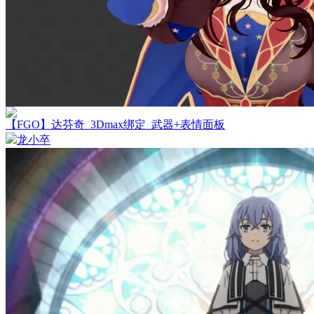
【FGO】达芬奇_3Dmax绑定_武器+表情面板
龙小卒