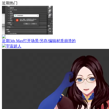
近期热门
近期3ds Max打开场景/另存/编辑材质崩溃的
宇宙超人