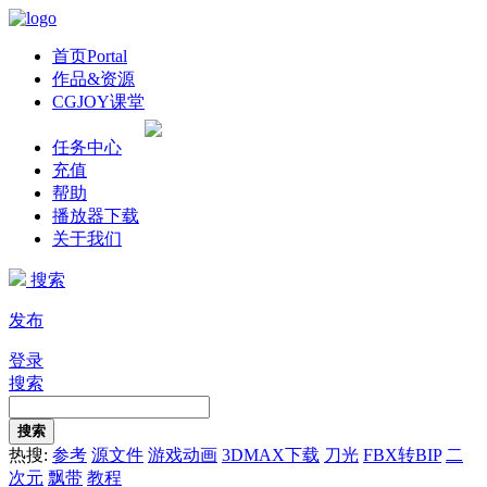
首页
Portal
作品&资源
CGJOY课堂
任务中心
充值
帮助
播放器下载
关于我们
搜索
发布
登录
搜索
搜索
热搜:
参考
源文件
游戏动画
3DMAX下载
刀光
FBX转BIP
二
次元
飘带
教程