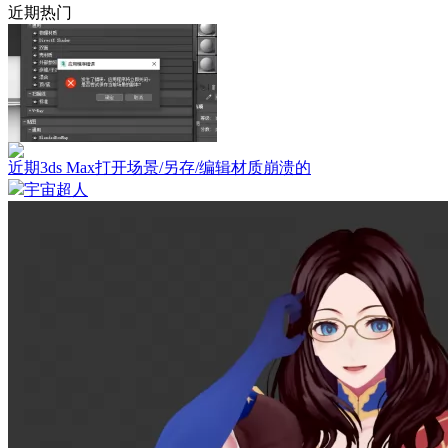
近期热门
近期3ds Max打开场景/另存/编辑材质崩溃的
宇宙超人