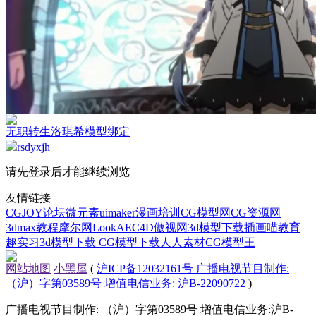
无职转生洛琪希模型绑定
rsdyxjh
请先登录后才能继续浏览
友情链接
CGJOY论坛
微元素
uimaker
漫画培训
CG模型网
CG资源网
3dmax教程
摩尔网
LookAE
C4D
傲视网
3d模型下载
插画喵教育
趣实习
3d模型下载
CG模型下载
人人素材
CG模型王
网站地图
小黑屋
(
沪ICP备12032161号 广播电视节目制作:
（沪）字第03589号 增值电信业务: 沪B-22090722
)
广播电视节目制作: （沪）字第03589号 增值电信业务:沪B-