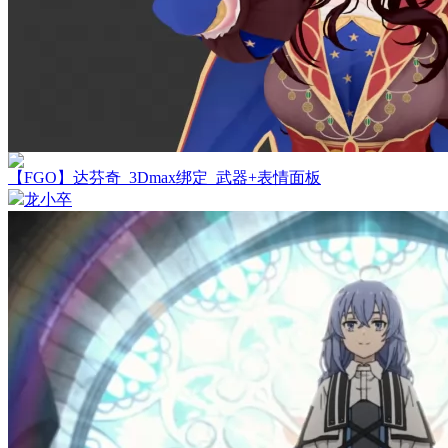
【FGO】达芬奇_3Dmax绑定_武器+表情面板
龙小卒