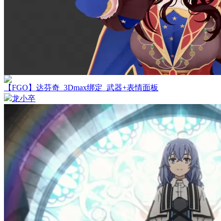
【FGO】达芬奇_3Dmax绑定_武器+表情面板
龙小卒