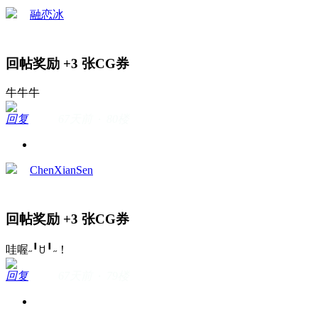
融恋冰
回帖奖励
+3
张CG券
牛牛牛
回复
67天前 · 80楼
ChenXianSen
回帖奖励
+3
张CG券
哇喔˶╹ꇴ╹˶！
回复
67天前 · 79楼