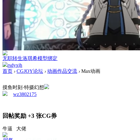
无职转生洛琪希模型绑定
rsdyxjh
首页
›
CGJOY论坛
›
动画作品交流
›
Max动画
摸鱼时刻·特摄幻想
wz3802175
回帖奖励
+3
张CG券
牛逼 大佬