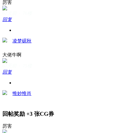
厉害
67天前 · 76楼
回复
凌梦砚秋
大佬牛啊
67天前 · 75楼
回复
惟妙惟肖
回帖奖励
+3
张CG券
厉害