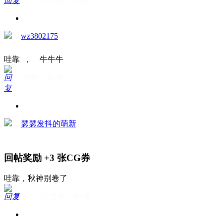
回复
67天前 · 83楼
wz3802175
哇靠 ， 牛牛牛
回
67天前 · 82楼
复
瑟瑟发抖的萌新
回帖奖励
+3
张CG券
哇靠，秋神别卷了
回复
67天前 · 81楼