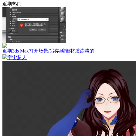
近期热门
近期3ds Max打开场景/另存/编辑材质崩溃的
宇宙超人