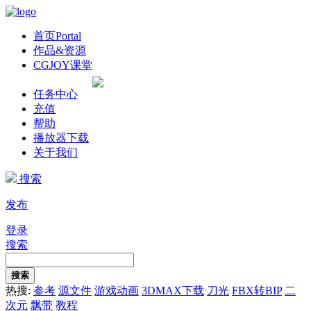
首页
Portal
作品&资源
CGJOY课堂
任务中心
充值
帮助
播放器下载
关于我们
搜索
发布
登录
搜索
搜索
热搜:
参考
源文件
游戏动画
3DMAX下载
刀光
FBX转BIP
二
次元
飘带
教程