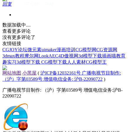
回复
67天前 · 74楼
数据加载中....
查看更多评论
没有更多评论了
友情链接
CGJOY论坛
微元素
uimaker
漫画培训
CG模型网
CG资源网
3dmax教程
摩尔网
LookAE
C4D
傲视网
3d模型下载
插画喵教育
趣实习
3d模型下载
CG模型下载
人人素材
CG模型王
网站地图
小黑屋
(
沪ICP备12032161号 广播电视节目制作:
（沪）字第03589号 增值电信业务: 沪B-22090722
)
广播电视节目制作: （沪）字第03589号 增值电信业务:沪B-
22090722