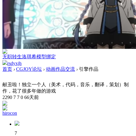
无职转生洛琪希模型绑定
rsdyxjh
首页
›
CGJOY论坛
›
动画作品交流
›
引擎作品
献丑啦！独立一个人（美术，代码，音乐，翻译，策划）制
作，花了很多年做的游戏
2290
7
7
0
66天前
hirocon
7