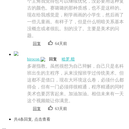
个主角我觉得也可以继续优化，没必要用这种复
古的颜色。赛璐璐的那种质感，也不是这样的。
现在给我感觉是，刚学画画的小学生，然后画了
一些儿童画。有样子了，但是什么明暗关系基本
没概念或者很乱。别的没了。主要是美术的问
题。
回复
64天前
hirocon
回复
哈罗.暗
多谢指教。虽然很想为自己辩解，自己只是名科
班出生的主程序，从来没报班学过传统美术。但
这都不是借口，现在大环境这么卷，必须什么都
得会，但有一门必须得很精通，程序精通的同时
美术也要厉害起来。加油加油。相信未来有一天
这个视频能让你满意。
回复
63天前
共4条回复,
点击查看