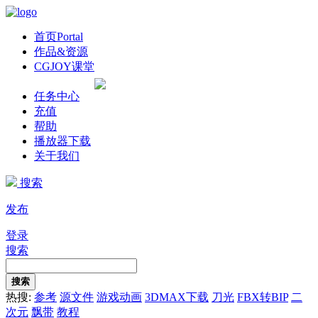
首页
Portal
作品&资源
CGJOY课堂
任务中心
充值
帮助
播放器下载
关于我们
搜索
发布
登录
搜索
搜索
热搜:
参考
源文件
游戏动画
3DMAX下载
刀光
FBX转BIP
二
次元
飘带
教程