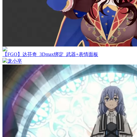
【FGO】达芬奇_3Dmax绑定_武器+表情面板
龙小卒