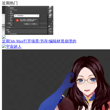
近期热门
近期3ds Max打开场景/另存/编辑材质崩溃的
宇宙超人