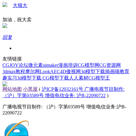
大猫大
加油，祝大卖
66天前 · 2楼
回复
友情链接
CGJOY论坛
微元素
uimaker
漫画培训
CG模型网
CG资源网
3dmax教程
摩尔网
LookAE
C4D
傲视网
3d模型下载
插画喵教育
趣实习
3d模型下载
CG模型下载
人人素材
CG模型王
网站地图
小黑屋
(
沪ICP备12032161号 广播电视节目制作:
（沪）字第03589号 增值电信业务: 沪B-22090722
)
广播电视节目制作: （沪）字第03589号 增值电信业务:沪B-
22090722