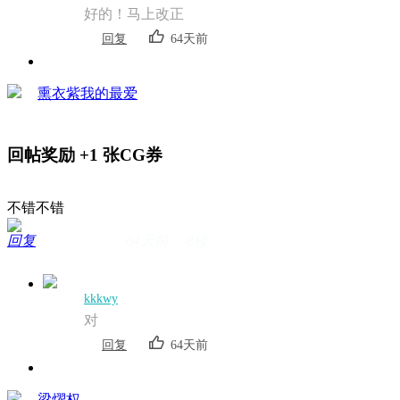
好的！马上改正
回复
64天前
熏衣紫我的最爱
回帖奖励
+1
张CG券
不错不错
回复
64天前 · 8楼
kkkwy
对
回复
64天前
梁燿权