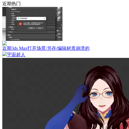
近期热门
近期3ds Max打开场景/另存/编辑材质崩溃的
宇宙超人