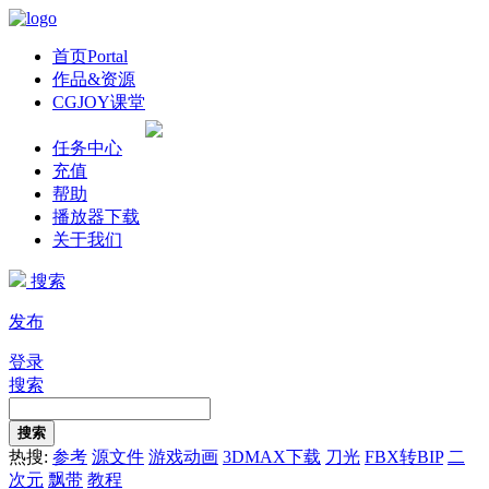
首页
Portal
作品&资源
CGJOY课堂
任务中心
充值
帮助
播放器下载
关于我们
搜索
发布
登录
搜索
搜索
热搜:
参考
源文件
游戏动画
3DMAX下载
刀光
FBX转BIP
二
次元
飘带
教程