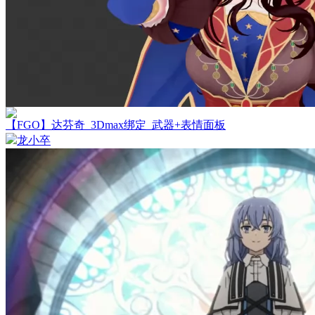
【FGO】达芬奇_3Dmax绑定_武器+表情面板
龙小卒