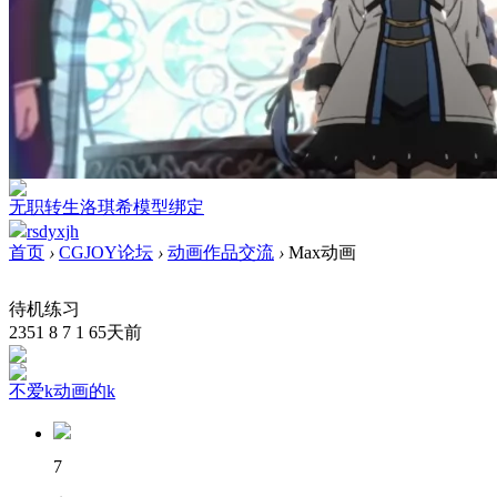
无职转生洛琪希模型绑定
rsdyxjh
首页
›
CGJOY论坛
›
动画作品交流
›
Max动画
待机练习
2351
8
7
1
65天前
不爱k动画的k
7