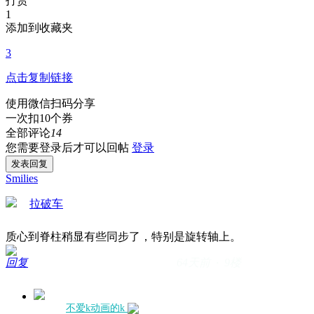
打赏
1
添加到收藏夹
3
点击复制链接
使用微信扫码分享
一次扣10个券
全部评论
14
您需要登录后才可以回帖
登录
发表回复
Smilies
拉破车
质心到脊柱稍显有些同步了，特别是旋转轴上。
回复
64天前 · 9楼
不爱k动画的k