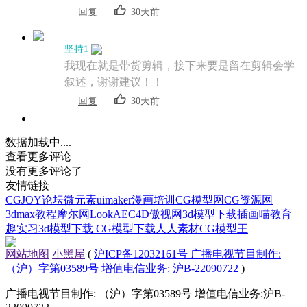
回复
30天前
坚持1
我现在就是带货剪辑，接下来要是留在剪辑会学
叙述，谢谢建议！！
回复
30天前
数据加载中....
查看更多评论
没有更多评论了
友情链接
CGJOY论坛
微元素
uimaker
漫画培训
CG模型网
CG资源网
3dmax教程
摩尔网
LookAE
C4D
傲视网
3d模型下载
插画喵教育
趣实习
3d模型下载
CG模型下载
人人素材
CG模型王
网站地图
小黑屋
(
沪ICP备12032161号 广播电视节目制作:
（沪）字第03589号 增值电信业务: 沪B-22090722
)
广播电视节目制作: （沪）字第03589号 增值电信业务:沪B-