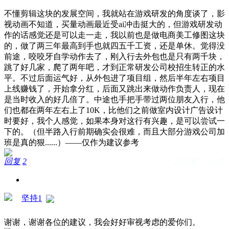
不懂剪辑这块的发展空间，我就站在游戏研发的角度谈了，影
视动画不知道，买量动画最近受ai冲击挺大的，但游戏研发动
作的话感觉还是可以走一走，我以前也是做电商美工修图这块
的，做了两三年最高到手也就四五千工资，还是单休。觉得没
前途，咬咬牙自学动作去了，刚入行去外包也是只有两千块，
跳了好几家，爬了两年吧，才到正常研发公司校招生转正的水
平。不过后面运气好，从外包进了项目组，然后半年左右项目
上线赚钱了，开始拿分红，后面又跳出来做动作负责人，现在
是当时收入的好几倍了。中途也手把手带过两位朋友入行，他
们也都在两年左右上了10K，比他们之前做室内设计广告设计
时要好，我个人感觉，如果本身对这行有兴趣，是可以尝试一
下的。（但半路入行前期确实会很难，而且大部分游戏公司加
班是真的狠......）——仅作为建议参考
回复
2
28天前 · 16楼
坚持1
谢谢，谢谢各位的建议，我会好好审视考虑的
爱你们。