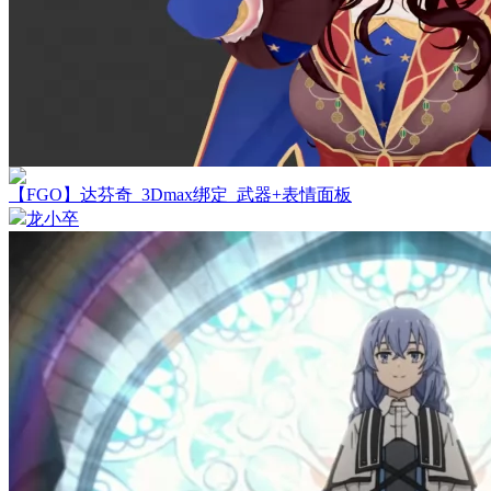
【FGO】达芬奇_3Dmax绑定_武器+表情面板
龙小卒