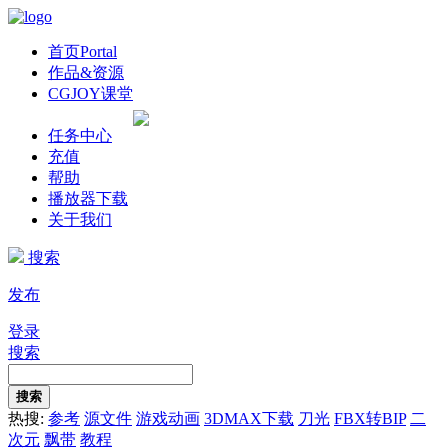
首页
Portal
作品&资源
CGJOY课堂
任务中心
充值
帮助
播放器下载
关于我们
搜索
发布
登录
搜索
搜索
热搜:
参考
源文件
游戏动画
3DMAX下载
刀光
FBX转BIP
二
次元
飘带
教程