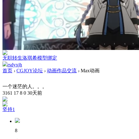
无职转生洛琪希模型绑定
rsdyxjh
首页
›
CGJOY论坛
›
动画作品交流
›
Max动画
一个迷茫的人。。。
3161
17
8
0
30天前
坚持1
8