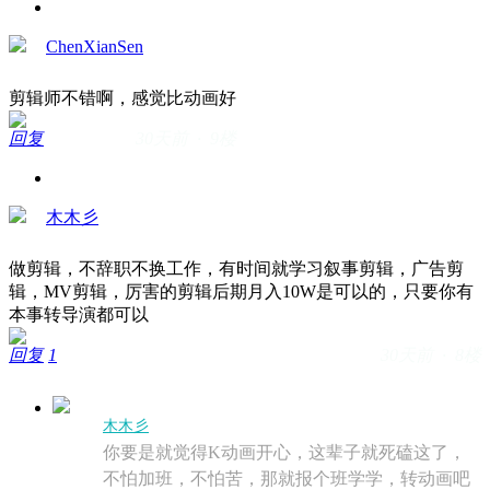
ChenXianSen
剪辑师不错啊，感觉比动画好
回复
30天前 · 9楼
木木彡
做剪辑，不辞职不换工作，有时间就学习叙事剪辑，广告剪
辑，MV剪辑，厉害的剪辑后期月入10W是可以的，只要你有
本事转导演都可以
回复
1
30天前 · 8楼
木木彡
你要是就觉得K动画开心，这辈子就死磕这了，
不怕加班，不怕苦，那就报个班学学，转动画吧