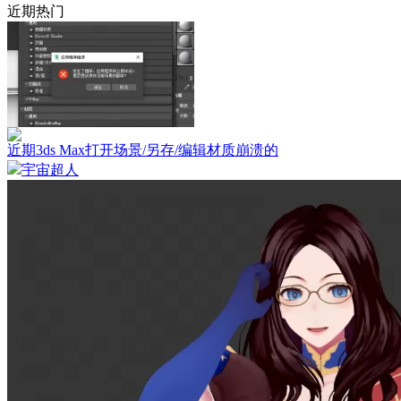
近期热门
近期3ds Max打开场景/另存/编辑材质崩溃的
宇宙超人