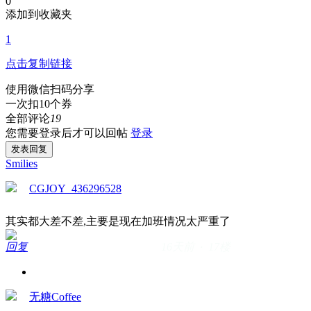
0
添加到收藏夹
1
点击复制链接
使用微信扫码分享
一次扣10个券
全部评论
19
您需要登录后才可以回帖
登录
发表回复
Smilies
CGJOY_436296528
其实都大差不差,主要是现在加班情况太严重了
回复
16天前 · 17楼
无糖Coffee