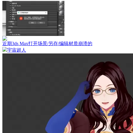
近期3ds Max打开场景/另存/编辑材质崩溃的
宇宙超人