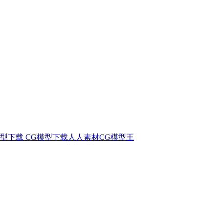
模型下载
CG模型下载
人人素材
CG模型王