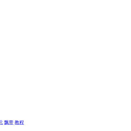
元
飘带
教程