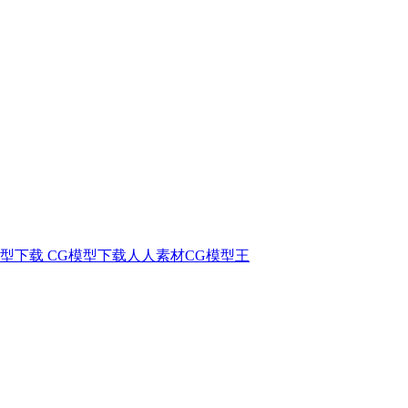
模型下载
CG模型下载
人人素材
CG模型王