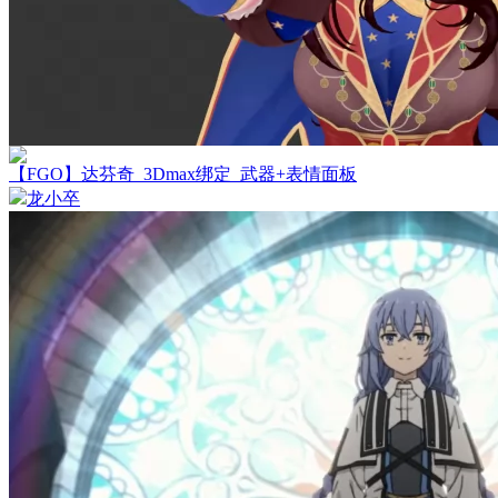
【FGO】达芬奇_3Dmax绑定_武器+表情面板
龙小卒