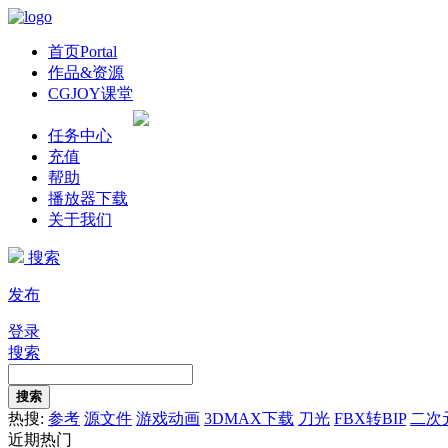
首页
Portal
作品&资源
CGJOY课堂
任务中心
充值
帮助
播放器下载
关于我们
搜索
发布
登录
搜索
搜索
热搜:
参考
源文件
游戏动画
3DMAX下载
刀光
FBX转BIP
二次
近期热门