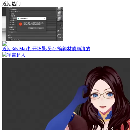
近期热门
近期3ds Max打开场景/另存/编辑材质崩溃的
宇宙超人