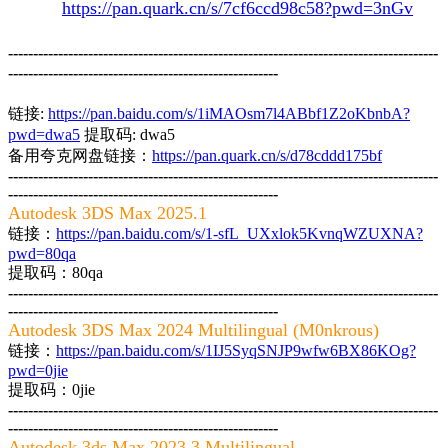
链接：
https://pan.quark.cn/s/7cf6ccd98c58?pwd=3nGv
提
取码：3nGv
--------------------------------------------------------------------------------------
------------------------------------------------------
3DS MAX 2026
链接:
https://pan.baidu.com/s/1iMAOsm7l4ABbf1Z2oKbnbA?
pwd=dwa5
提取码: dwa5
备用夸克网盘链接：
https://pan.quark.cn/s/d78cddd175bf
--------------------------------------------------------------------------------------
------------------------------------------------------
Autodesk 3DS Max 2025.1
链接：
https://pan.baidu.com/s/1-sfL_UXxlok5KvnqWZUXNA?
pwd=80qa
提取码：80qa
--------------------------------------------------------------------------------------
------------------------------------------------------
Autodesk 3DS Max 2024 Multilingual (M0nkrous)
链接：
https://pan.baidu.com/s/1IJ5SyqSNJP9wfw6BX86KOg?
pwd=0jie
提取码：0jie
--------------------------------------------------------------------------------------
------------------------------------------------------
Autodesk.3ds.Max.2023.3.Multilingual