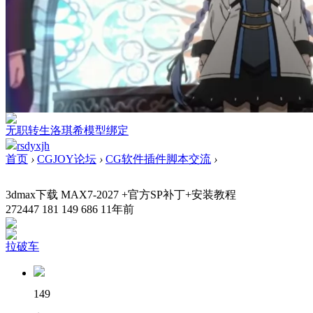
无职转生洛琪希模型绑定
rsdyxjh
首页
›
CGJOY论坛
›
CG软件插件脚本交流
›
3dmax下载 MAX7-2027 +官方SP补丁+安装教程
272447
181
149
686
11年前
拉破车
149