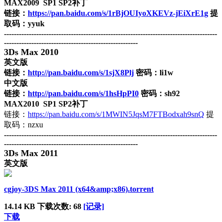
MAX2009 SP1 SP2补丁
链接：
https://pan.baidu.com/s/1rBjOUIyoXKEVz-jEiXrE1g
提
取码：yyuk
--------------------------------------------------------------------------------------
------------------------------------------------------
3Ds Max 2010
英文版
链接：
http://pan.baidu.com/s/1sjX8Plj
密码：li1w
中文版
链接：
http://pan.baidu.com/s/1hsHpPI0
密码：sh92
MAX2010 SP1 SP2补丁
链接：
https://pan.baidu.com/s/1MWIN5JqsM7FTBodxah9snQ
提
取码：nzxu
--------------------------------------------------------------------------------------
------------------------------------------------------
3Ds Max 2011
英文版
cgjoy-3DS Max 2011 (x64&amp;x86).torrent
14.14 KB
下载次数: 68
[记录]
下载