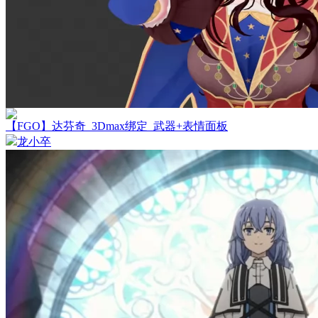
【FGO】达芬奇_3Dmax绑定_武器+表情面板
龙小卒