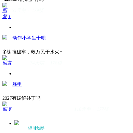
回
65天前 · 179楼
复
1
动作小学生十呗
多谢拉破车，救万民于水火~
回复
74天前 · 178楼
释申
2027有破解补丁吗
回复
118天前 · 177楼
望川秋酷