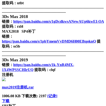
提取码：utbt
--------------------------------------------------------------------------------------
------------------------------------------------------
3Ds Max 2018
链接：
https://pan.baidu.com/s/1gDcdkwsANewAUp6kwEI-OA
提取码：rzl4
MAX2018 SP4补丁
链接：
https://pan.baidu.com/s/1pbYmemVvDMD6H00EBqoknQ
提
取码：ss5b
--------------------------------------------------------------------------------------
------------------------------------------------------
3Ds Max 2019
链接：
https://pan.baidu.com/s/1k-YnR4MX-
1X4WPSSCHIrUQ
提取码：clqf
注册机
max2019注册机.rar
1006.08 KB
下载次数: 2197
[记录]
下载
SP3补丁