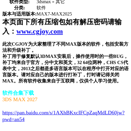
软件类型:
3dsmax » 其它
分类:
软件
版本与适用版本:
MAX7-MAX2025
本页面下所有压缩包如有解压密码请输
入：
www.cgjoy.com
此次CGJOY为大家整理了不同MAX版本的软件，包括安装方
法和升级补丁 。
补丁用于修复默认3DMAX安装后，操作使用时的一些BUG，
补丁均来自于官方，分中文和英文，32 64位两种，CHS CS代
表中文，2013之后都是多语言版本可以在程序中打开对应的语
言版本。请对应自己的版本进行打补丁，打时请记得关闭
MAX。
所有软件收集来自于互联网，仅供个人学习使用。
软件合集下载
3DS MAX 2027
网盘超级
链接:
https://pan.baidu.com/s/1AXhBKxcIFCpZaqMdLD60jw?
pwd=an54
提取码: an54
夸克网盘