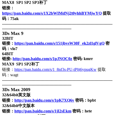
MAX8 SP1 SP2 SP3补丁
链接：
https://pan.baidu.com/s/1X2bWIMdNj2t0yhhBYMjwYQ
提取
码：75ak
--------------------------------------------------------------------------------------
------------------------------------------------------
3Ds Max 9
32BIT
链接：
https://pan.baidu.com/s/151jbvsW30F_ek2zl1glVgQ
密
码：vlo7
64BIT
链接:
http://pan.baidu.com/s/1pJNOC0z
密码: kmrr
MAX9 SP1 SP2补丁
链接：
https://pan.baidu.com/s/1_8nf3s-PU-tPljt6ypugKw
提取
码：wagt
--------------------------------------------------------------------------------------
------------------------------------------------------
3Ds Max 2009
32&64bit英文版
链接：
http://pan.baidu.com/s/1pK7XQ6v
密码：bpbt
32&64bit中文版本
链接：
http://pan.baidu.com/s/1jI2sEkm
密码：hete