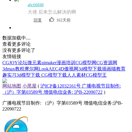
abc66848
大佬 后来怎么解决的啊
回复
162天前
数据加载中....
查看更多评论
没有更多评论了
友情链接
CGJOY论坛
微元素
uimaker
漫画培训
CG模型网
CG资源网
3dmax教程
摩尔网
LookAE
C4D
傲视网
3d模型下载
插画喵教育
趣实习
3d模型下载
CG模型下载
人人素材
CG模型王
网站地图
小黑屋
(
沪ICP备12032161号 广播电视节目制作:
（沪）字第03589号 增值电信业务: 沪B-22090722
)
广播电视节目制作: （沪）字第03589号 增值电信业务:沪B-
22090722