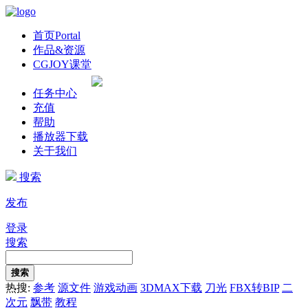
首页
Portal
作品&资源
CGJOY课堂
任务中心
充值
帮助
播放器下载
关于我们
搜索
发布
登录
搜索
搜索
热搜:
参考
源文件
游戏动画
3DMAX下载
刀光
FBX转BIP
二
次元
飘带
教程