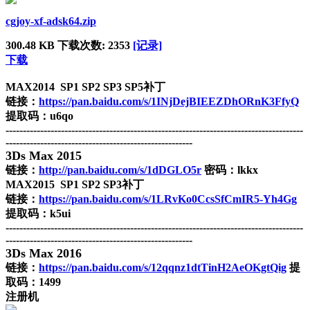
cgjoy-xf-adsk64.zip
300.48 KB
下载次数: 2353
[记录]
下载
MAX2014 SP1 SP2 SP3 SP5补丁
链接：
https://pan.baidu.com/s/1INjDejBIEEZDhORnK3FfyQ
提取码：u6qo
--------------------------------------------------------------------------------------
------------------------------------------------------
3Ds Max 2015
链接：
http://pan.baidu.com/s/1dDGLO5r
密码：lkkx
MAX2015 SP1 SP2 SP3补丁
链接：
https://pan.baidu.com/s/1LRvKo0CcsSfCmIR5-Yh4Gg
提取码：k5ui
--------------------------------------------------------------------------------------
------------------------------------------------------
3Ds Max 2016
链接：
https://pan.baidu.com/s/12qqnz1dtTinH2AeOKgtQig
提
取码：1499
注册机