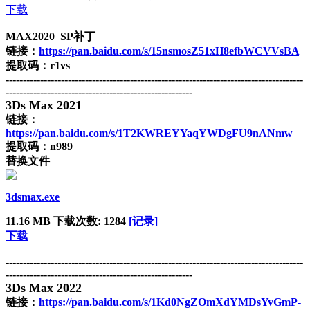
下载
MAX2020 SP补丁
链接：
https://pan.baidu.com/s/15nsmosZ51xH8efbWCVVsBA
提取码：r1vs
--------------------------------------------------------------------------------------
------------------------------------------------------
3Ds Max 2021
链接：
https://pan.baidu.com/s/1T2KWREYYaqYWDgFU9nANmw
提取码：n989
替换文件
3dsmax.exe
11.16 MB
下载次数: 1284
[记录]
下载
--------------------------------------------------------------------------------------
------------------------------------------------------
3Ds Max 2022
链接：
https://pan.baidu.com/s/1Kd0NgZOmXdYMDsYvGmP-