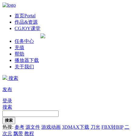
首页
Portal
作品&资源
CGJOY课堂
任务中心
充值
帮助
播放器下载
关于我们
搜索
发布
登录
搜索
搜索
热搜:
参考
源文件
游戏动画
3DMAX下载
刀光
FBX转BIP
二
次元
飘带
教程