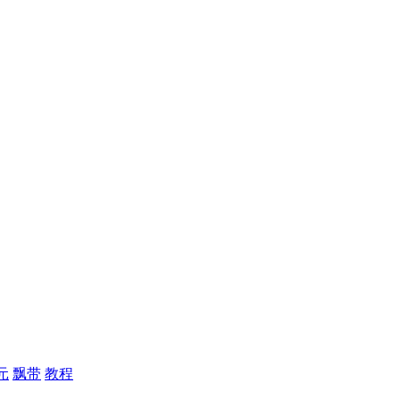
元
飘带
教程