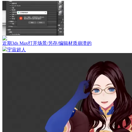
近期3ds Max打开场景/另存/编辑材质崩溃的
宇宙超人