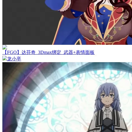
【FGO】达芬奇_3Dmax绑定_武器+表情面板
龙小卒