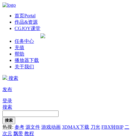
首页
Portal
作品&资源
CGJOY课堂
任务中心
充值
帮助
播放器下载
关于我们
搜索
发布
登录
搜索
搜索
热搜:
参考
源文件
游戏动画
3DMAX下载
刀光
FBX转BIP
二
次元
飘带
教程