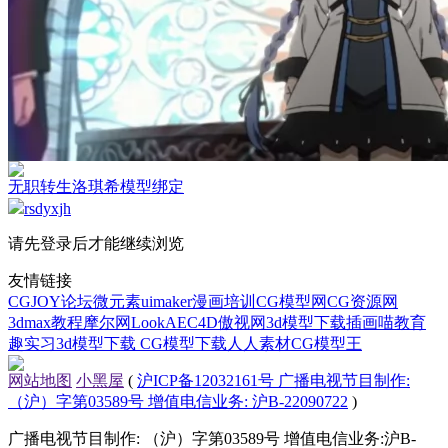
无职转生洛琪希模型绑定
rsdyxjh
请先登录后才能继续浏览
友情链接
CGJOY论坛
微元素
uimaker
漫画培训
CG模型网
CG资源网
3dmax教程
摩尔网
LookAE
C4D
傲视网
3d模型下载
插画喵教育
趣实习
3d模型下载
CG模型下载
人人素材
CG模型王
网站地图
小黑屋
(
沪ICP备12032161号 广播电视节目制作:
（沪）字第03589号 增值电信业务: 沪B-22090722
)
广播电视节目制作: （沪）字第03589号 增值电信业务:沪B-