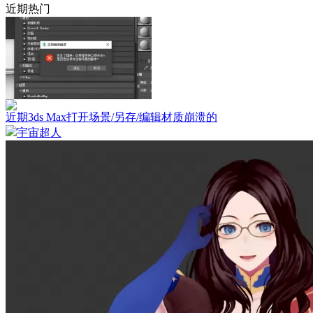
近期热门
近期3ds Max打开场景/另存/编辑材质崩溃的
宇宙超人