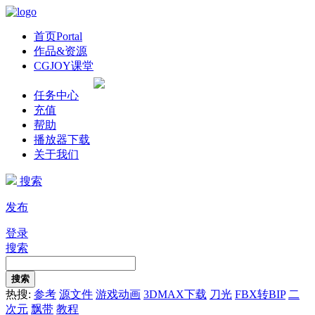
首页
Portal
作品&资源
CGJOY课堂
任务中心
充值
帮助
播放器下载
关于我们
搜索
发布
登录
搜索
搜索
热搜:
参考
源文件
游戏动画
3DMAX下载
刀光
FBX转BIP
二
次元
飘带
教程