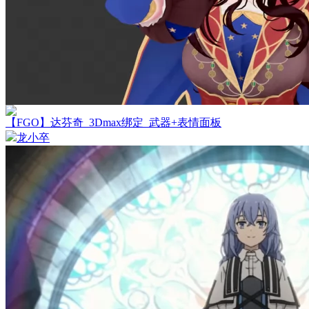
【FGO】达芬奇_3Dmax绑定_武器+表情面板
龙小卒