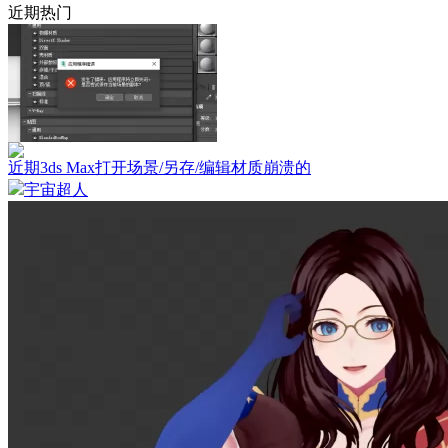
近期热门
近期3ds Max打开场景/另存/编辑材质崩溃的
宇宙超人