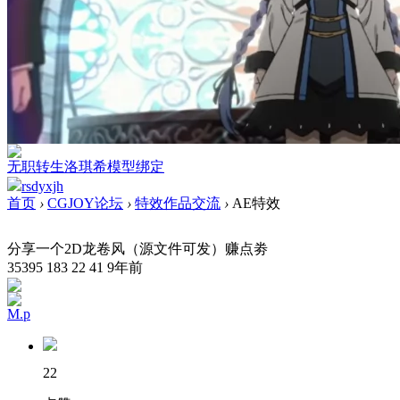
无职转生洛琪希模型绑定
rsdyxjh
首页
›
CGJOY论坛
›
特效作品交流
›
AE特效
分享一个2D龙卷风（源文件可发）赚点劵
35395
183
22
41
9年前
M.p
22