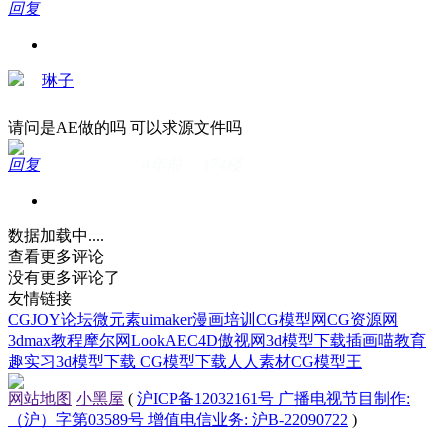
回复
琳子
请问是AE做的吗 可以求源文件吗
回复
4年前 · 174楼
数据加载中....
查看更多评论
没有更多评论了
友情链接
CGJOY论坛
微元素
uimaker
漫画培训
CG模型网
CG资源网
3dmax教程
摩尔网
LookAE
C4D
傲视网
3d模型下载
插画喵教育
趣实习
3d模型下载
CG模型下载
人人素材
CG模型王
网站地图
小黑屋
(
沪ICP备12032161号 广播电视节目制作:
（沪）字第03589号 增值电信业务: 沪B-22090722
)