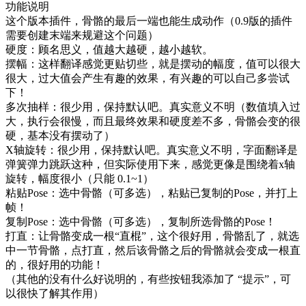
功能说明
这个版本插件，骨骼的最后一端也能生成动作（0.9版的插件
需要创建末端来规避这个问题）
硬度：顾名思义，值越大越硬，越小越软。
摆幅：这样翻译感觉更贴切些，就是摆动的幅度，值可以很大
很大，过大值会产生有趣的效果，有兴趣的可以自己多尝试
下！
多次抽样：很少用，保持默认吧。真实意义不明（数值填入过
大，执行会很慢，而且最终效果和硬度差不多，骨骼会变的很
硬，基本没有摆动了）
X轴旋转：很少用，保持默认吧。真实意义不明，字面翻译是
弹簧弹力跳跃这种，但实际使用下来，感觉更像是围绕着x轴
旋转，幅度很小（只能 0.1~1）
粘贴Pose：选中骨骼（可多选），粘贴已复制的Pose，并打上
帧！
复制Pose：选中骨骼（可多选），复制所选骨骼的Pose！
打直：让骨骼变成一根“直棍”，这个很好用，骨骼乱了，就选
中一节骨骼，点打直，然后该骨骼之后的骨骼就会变成一根直
的，很好用的功能！
（其他的没有什么好说明的，有些按钮我添加了 “提示”，可
以很快了解其作用）