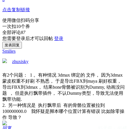
点击复制链接
使用微信扫码分享
一次扣10个券
全部评论
87
您需要登录后才可以回帖
登录
发表回复
Smilies
zhuxisky
有2个问题： 1 。有种情况 3dmax 绑定的 文件， 因为3dmax
蒙皮权重不好刷 不熟悉， 于是导出FBX到maya 刷好权重，
导出FBX到3dmax， 结果bone骨骼被识别为Dummy, 动画没问
题 ， 但是执行飘带插件， 不认Dummy类型，导致无法使用
飘带功能.
2. 另一种情况是 执行飘带后 有的骨骼位置被拉到
100000000.0 我怀疑是脚本哪个位置计算有错误 比如除零操
作 导致？
回复
85天前 · 86楼