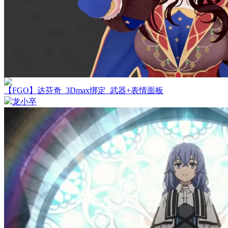
【FGO】达芬奇_3Dmax绑定_武器+表情面板
龙小卒