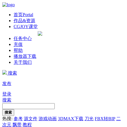
首页
Portal
作品&资源
CGJOY课堂
任务中心
充值
帮助
播放器下载
关于我们
搜索
发布
登录
搜索
搜索
热搜:
参考
源文件
游戏动画
3DMAX下载
刀光
FBX转BIP
二
次元
飘带
教程