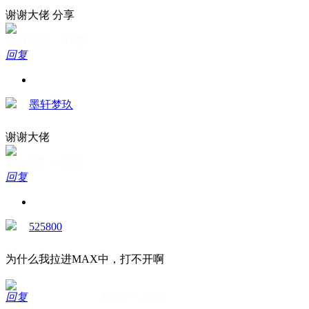
谢谢大佬 分享
353天前 · 83楼
回复
墨轩梦玖
谢谢大佬
364天前 · 82楼
回复
525800
为什么我拉进MAX中，打不开啊
回复
1年前 · 81楼