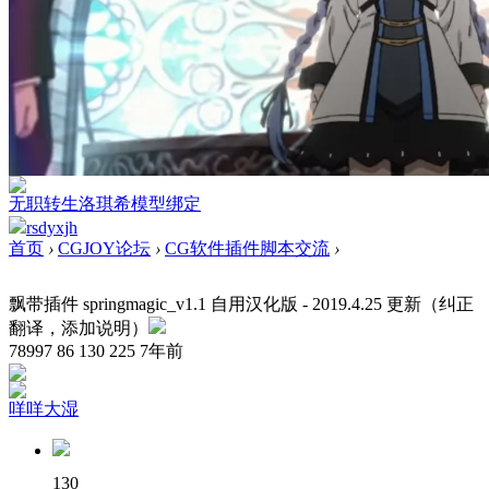
无职转生洛琪希模型绑定
rsdyxjh
首页
›
CGJOY论坛
›
CG软件插件脚本交流
›
飘带插件 springmagic_v1.1 自用汉化版 - 2019.4.25 更新（纠正
翻译，添加说明）
78997
86
130
225
7年前
咩咩大湿
130