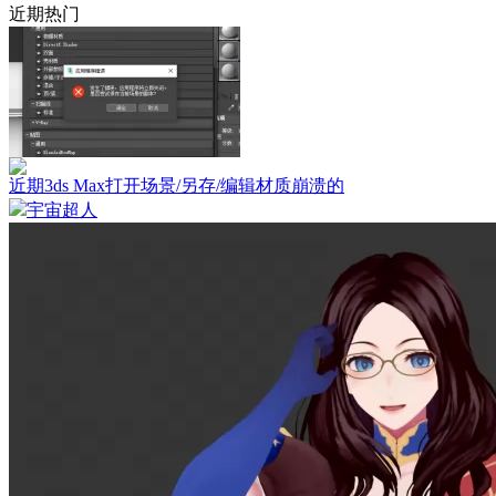
近期热门
近期3ds Max打开场景/另存/编辑材质崩溃的
宇宙超人