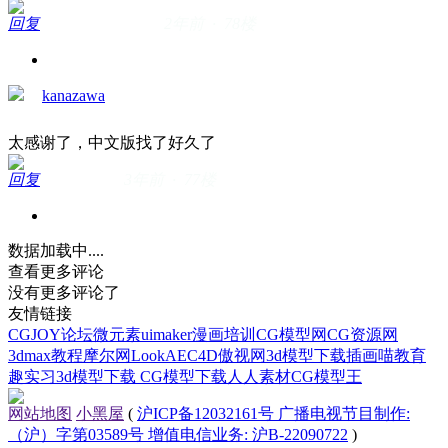
回复
2年前 · 78楼
kanazawa
太感谢了，中文版找了好久了
回复
3年前 · 77楼
数据加载中....
查看更多评论
没有更多评论了
友情链接
CGJOY论坛
微元素
uimaker
漫画培训
CG模型网
CG资源网
3dmax教程
摩尔网
LookAE
C4D
傲视网
3d模型下载
插画喵教育
趣实习
3d模型下载
CG模型下载
人人素材
CG模型王
网站地图
小黑屋
(
沪ICP备12032161号 广播电视节目制作:
（沪）字第03589号 增值电信业务: 沪B-22090722
)