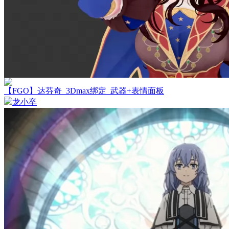
【FGO】达芬奇_3Dmax绑定_武器+表情面板
龙小卒