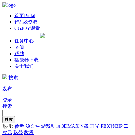
首页
Portal
作品&资源
CGJOY课堂
任务中心
充值
帮助
播放器下载
关于我们
搜索
发布
登录
搜索
搜索
热搜:
参考
源文件
游戏动画
3DMAX下载
刀光
FBX转BIP
二
次元
飘带
教程