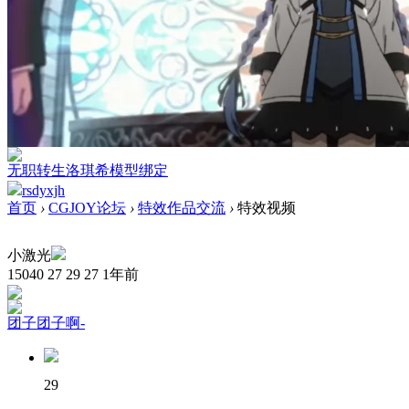
无职转生洛琪希模型绑定
rsdyxjh
首页
›
CGJOY论坛
›
特效作品交流
›
特效视频
小激光
15040
27
29
27
1年前
团子团子啊-
29