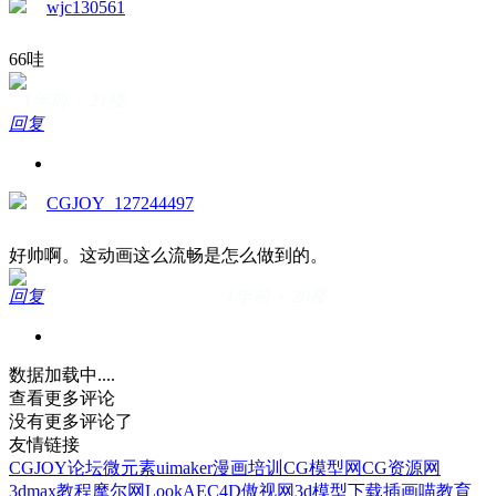
wjc130561
66哇
1年前 · 21楼
回复
CGJOY_127244497
好帅啊。这动画这么流畅是怎么做到的。
回复
1年前 · 20楼
数据加载中....
查看更多评论
没有更多评论了
友情链接
CGJOY论坛
微元素
uimaker
漫画培训
CG模型网
CG资源网
3dmax教程
摩尔网
LookAE
C4D
傲视网
3d模型下载
插画喵教育