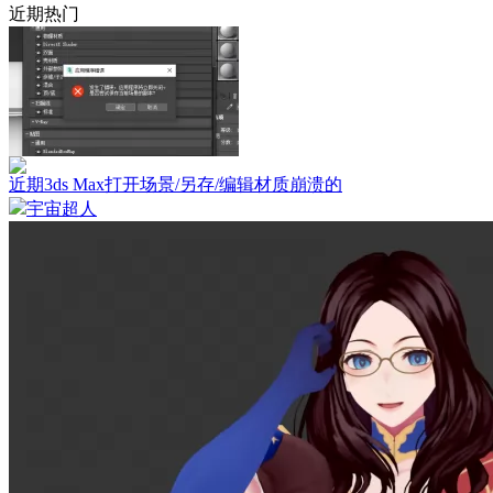
近期热门
近期3ds Max打开场景/另存/编辑材质崩溃的
宇宙超人