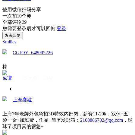
使用微信扫码分享
一次扣10个券
全部评论
29
您需要登录后才可以回帖
登录
发表回复
Smilies
CGJOY_648095226
棒
回复
329天前 · 28楼
上海赛猛
上海7年老牌外包急招3D特效内部岗，薪资11-20k，双休+五
险一金+加班费，作品+简历发邮箱：
2108886782@qq.com
，球
球了项目真的很急~