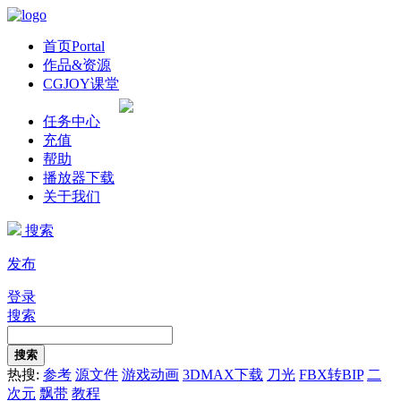
首页
Portal
作品&资源
CGJOY课堂
任务中心
充值
帮助
播放器下载
关于我们
搜索
发布
登录
搜索
搜索
热搜:
参考
源文件
游戏动画
3DMAX下载
刀光
FBX转BIP
二
次元
飘带
教程