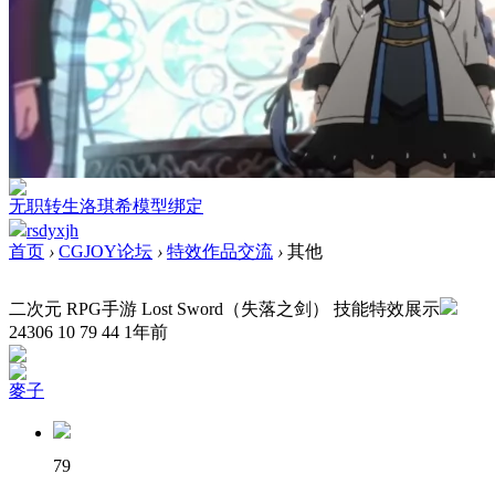
无职转生洛琪希模型绑定
rsdyxjh
首页
›
CGJOY论坛
›
特效作品交流
›
其他
二次元 RPG手游 Lost Sword（失落之剑） 技能特效展示
24306
10
79
44
1年前
麥子
79