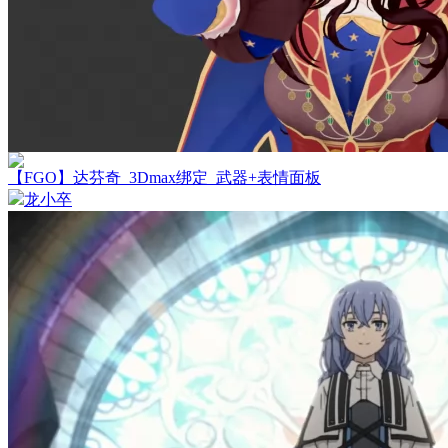
【FGO】达芬奇_3Dmax绑定_武器+表情面板
龙小卒