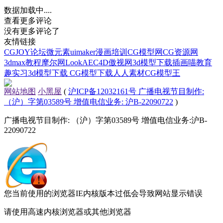
数据加载中....
查看更多评论
没有更多评论了
友情链接
CGJOY论坛
微元素
uimaker
漫画培训
CG模型网
CG资源网
3dmax教程
摩尔网
LookAE
C4D
傲视网
3d模型下载
插画喵教育
趣实习
3d模型下载
CG模型下载
人人素材
CG模型王
网站地图
小黑屋
(
沪ICP备12032161号 广播电视节目制作:
（沪）字第03589号 增值电信业务: 沪B-22090722
)
广播电视节目制作: （沪）字第03589号 增值电信业务:沪B-
22090722
您当前使用的浏览器IE内核版本过低会导致网站显示错误
请使用高速内核浏览器或其他浏览器