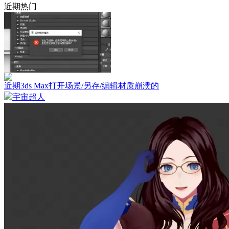
近期热门
近期3ds Max打开场景/另存/编辑材质崩溃的
宇宙超人