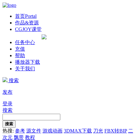
首页
Portal
作品&资源
CGJOY课堂
任务中心
充值
帮助
播放器下载
关于我们
搜索
发布
登录
搜索
搜索
热搜:
参考
源文件
游戏动画
3DMAX下载
刀光
FBX转BIP
二
次元
飘带
教程