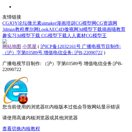
友情链接
CGJOY论坛
微元素
uimaker
漫画培训
CG模型网
CG资源网
3dmax教程
摩尔网
LookAE
C4D
傲视网
3d模型下载
插画喵教育
趣实习
3d模型下载
CG模型下载
人人素材
CG模型王
网站地图
小黑屋
(
沪ICP备12032161号 广播电视节目制作:
（沪）字第03589号 增值电信业务: 沪B-22090722
)
广播电视节目制作: （沪）字第03589号 增值电信业务:沪B-
22090722
您当前使用的浏览器IE内核版本过低会导致网站显示错误
请使用高速内核浏览器或其他浏览器
查看切换内核教程