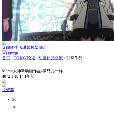
无职转生洛琪希模型绑定
rsdyxjh
首页
›
CGJOY论坛
›
动画作品交流
›
引擎作品
Martin大神新动画作品-像鸟儿一样
4872
1
18
14
1年前
拉破车
18