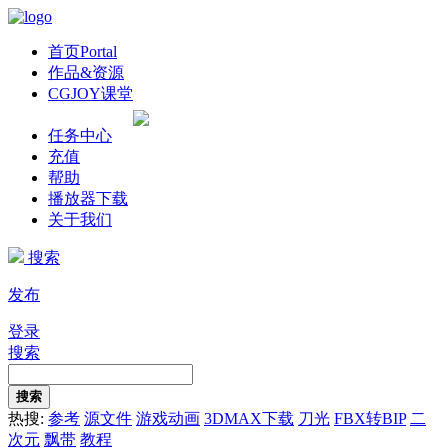
首页
Portal
作品&资源
CGJOY课堂
任务中心
充值
帮助
播放器下载
关于我们
搜索
发布
登录
搜索
搜索
热搜:
参考
源文件
游戏动画
3DMAX下载
刀光
FBX转BIP
二
次元
飘带
教程