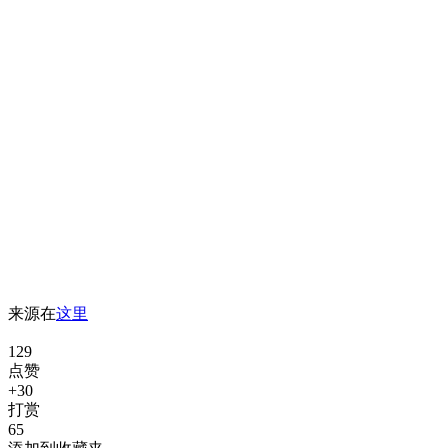
来源在
这里
129
点赞
+30
打赏
65