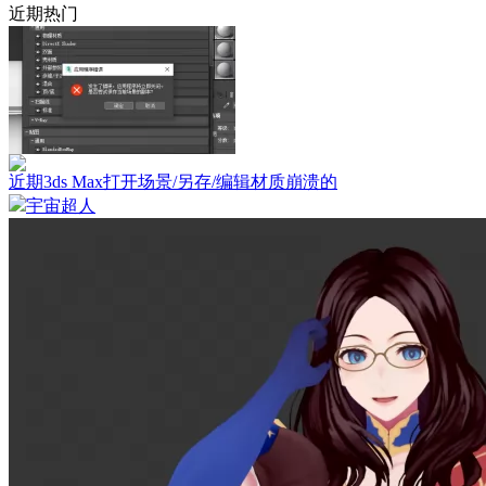
近期热门
近期3ds Max打开场景/另存/编辑材质崩溃的
宇宙超人