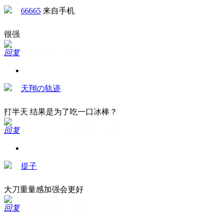
66665
来自手机
很强
回复
287天前 · 7楼
天翔の轨迹
打半天 结果是为了吃一口冰棒？
回复
287天前 · 6楼
提子
大刀重量感加强会更好
回复
288天前 · 5楼