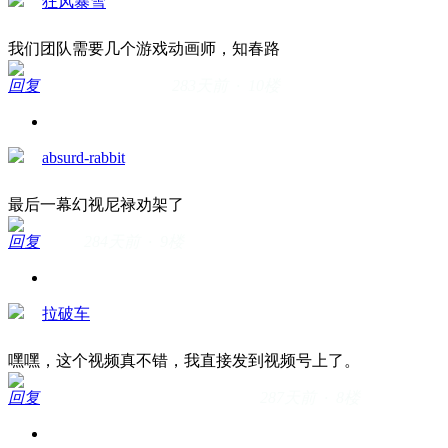
狂风暴雪
我们团队需要几个游戏动画师，知春路
回复
283天前 · 10楼
absurd-rabbit
最后一幕幻视尼禄劝架了
回复
284天前 · 9楼
拉破车
嘿嘿，这个视频真不错，我直接发到视频号上了。
回复
287天前 · 8楼