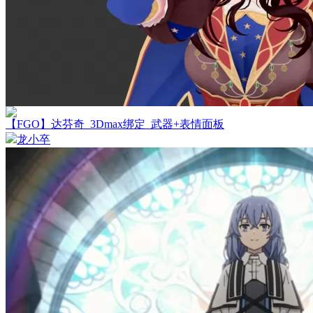
【FGO】达芬奇_3Dmax绑定_武器+表情面板
龙小卒