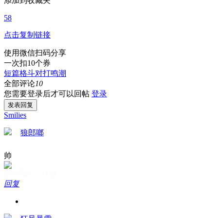
添加到收藏夹
58
点击复制链接
使用微信扫码分享
一次扣10个券
短篇
格斗
对打
鸣潮
全部评论
10
您需要登录后才可以回帖
登录
发表回复
Smilies
狼郎啷
帅
283天前 · 11楼
回复