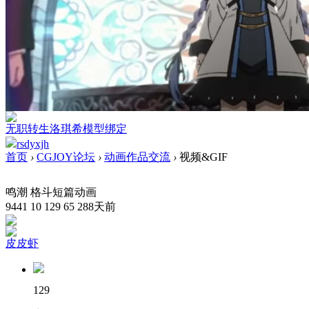
无职转生洛琪希模型绑定
rsdyxjh
首页
›
CGJOY论坛
›
动画作品交流
›
视频&GIF
鸣潮 格斗短篇动画
9441
10
129
65
288天前
皮皮虾
129