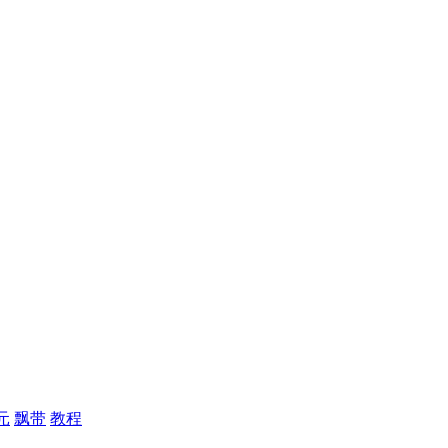
元
飘带
教程