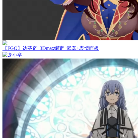
【FGO】达芬奇_3Dmax绑定_武器+表情面板
龙小卒