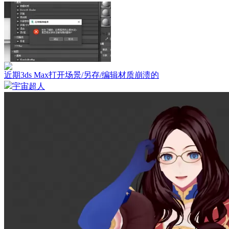
近期3ds Max打开场景/另存/编辑材质崩溃的
宇宙超人