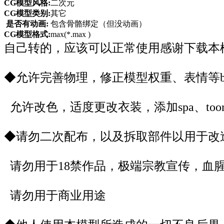
CG模型风格:
二次元
CG模型类别:
其它
是否有动画:
包含骨骼绑定（但没动画）
CG模型格式:
max(*.max )
自己转的，应该可以正常使用
感谢下载本
◆允许完善物理，修正模型权重、表情等b
允许改色，适度更改衣装，添加spa、too
◆请勿二次配布，以及拆取部件以用于改
请勿用于18禁作品，极端宗教宣传，血
请勿用于商业用途