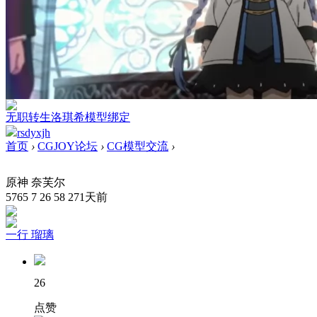
无职转生洛琪希模型绑定
rsdyxjh
首页
›
CGJOY论坛
›
CG模型交流
›
原神 奈芙尔
5765
7
26
58
271天前
一行 瑠璃
26
点赞