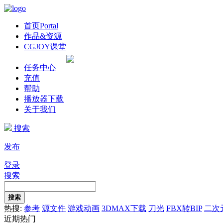
首页
Portal
作品&资源
CGJOY课堂
任务中心
充值
帮助
播放器下载
关于我们
搜索
发布
登录
搜索
搜索
热搜:
参考
源文件
游戏动画
3DMAX下载
刀光
FBX转BIP
二次
近期热门