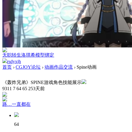
无职转生洛琪希模型绑定
rsdyxjh
首页
›
CGJOY论坛
›
动画作品交流
›
Spine动画
《轰炸兄弟》SPINE游戏角色技能展示
9311
7
64
65
253天前
路…一直都在
64