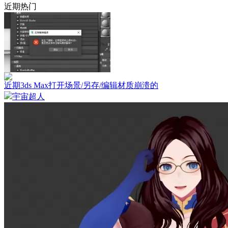
近期热门
近期3ds Max打开场景/另存/编辑材质崩溃的
宇宙超人