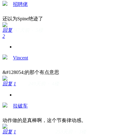
招聘佬
还以为Spine绝迹了
回复
247天前 · 5楼
2
Vincent
&#128054;的那个有点意思
回复
1
249天前 · 4楼
拉破车
动作做的是真棒啊，这个节奏律动感。
回复
1
253天前 · 3楼