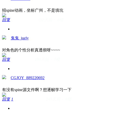
招spine动画，坐标广州，不是填坑
回复
192天前 · 8楼
鬼鬼_juely
对角色的个性分析真透彻呀~~~~
回复
196天前 · 7楼
CGJOY_889220692
有没有spine源文件啊？想逐帧学习一下
回复
1
245天前 · 6楼