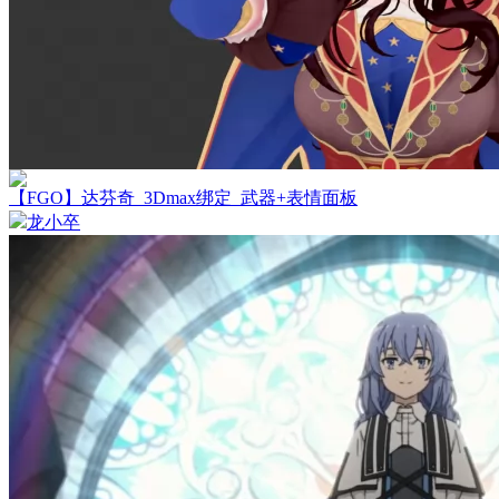
【FGO】达芬奇_3Dmax绑定_武器+表情面板
龙小卒