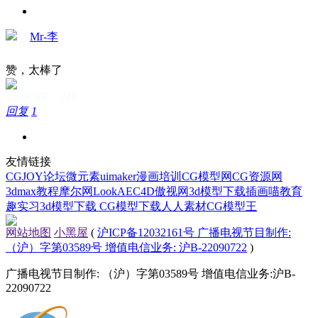
Mr-李
赞，太棒了
253天前 · 2楼
回复
1
友情链接
CGJOY论坛
微元素
uimaker
漫画培训
CG模型网
CG资源网
3dmax教程
摩尔网
LookAE
C4D
傲视网
3d模型下载
插画喵教育
趣实习
3d模型下载
CG模型下载
人人素材
CG模型王
网站地图
小黑屋
(
沪ICP备12032161号 广播电视节目制作:
（沪）字第03589号 增值电信业务: 沪B-22090722
)
广播电视节目制作: （沪）字第03589号 增值电信业务:沪B-
22090722