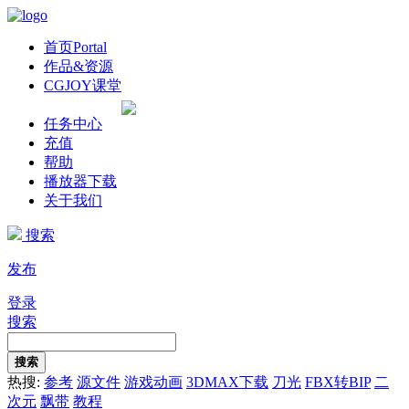
首页
Portal
作品&资源
CGJOY课堂
任务中心
充值
帮助
播放器下载
关于我们
搜索
发布
登录
搜索
搜索
热搜:
参考
源文件
游戏动画
3DMAX下载
刀光
FBX转BIP
二
次元
飘带
教程