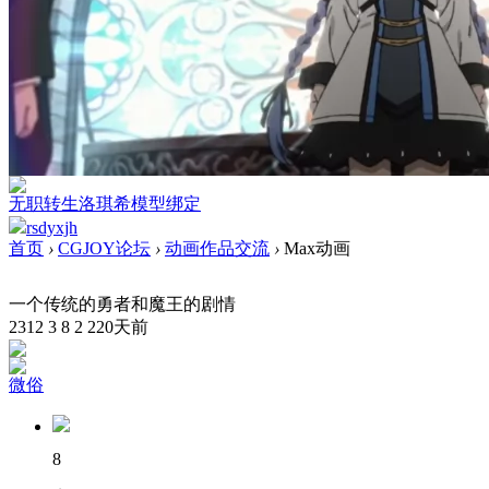
无职转生洛琪希模型绑定
rsdyxjh
首页
›
CGJOY论坛
›
动画作品交流
›
Max动画
一个传统的勇者和魔王的剧情
2312
3
8
2
220天前
微俗
8