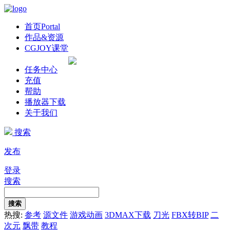
首页
Portal
作品&资源
CGJOY课堂
任务中心
充值
帮助
播放器下载
关于我们
搜索
发布
登录
搜索
搜索
热搜:
参考
源文件
游戏动画
3DMAX下载
刀光
FBX转BIP
二
次元
飘带
教程