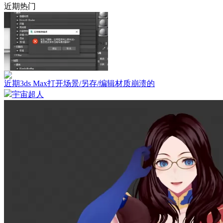
近期热门
近期3ds Max打开场景/另存/编辑材质崩溃的
宇宙超人