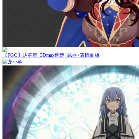
【FGO】达芬奇_3Dmax绑定_武器+表情面板
龙小卒