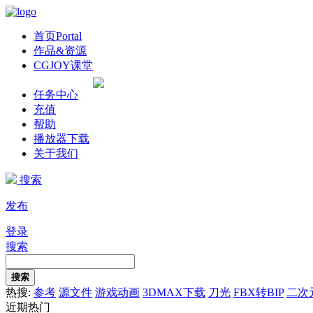
首页
Portal
作品&资源
CGJOY课堂
任务中心
充值
帮助
播放器下载
关于我们
搜索
发布
登录
搜索
搜索
热搜:
参考
源文件
游戏动画
3DMAX下载
刀光
FBX转BIP
二次
近期热门