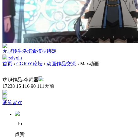
无职转生洛琪希模型绑定
rsdyxjh
首页
›
CGJOY论坛
›
动画作品交流
›
Max动画
求职作品-伞武器
17238
15
116
90
111天前
谈笑皆欢
116
点赞