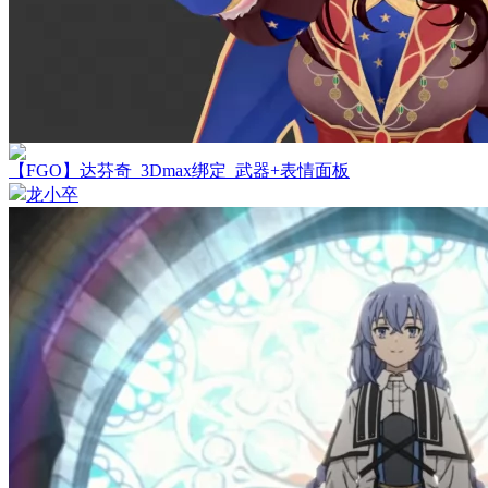
【FGO】达芬奇_3Dmax绑定_武器+表情面板
龙小卒