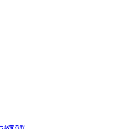
元
飘带
教程