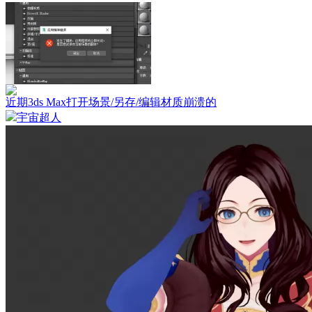
近期3ds Max打开场景/另存/编辑材质崩溃的
宇宙超人