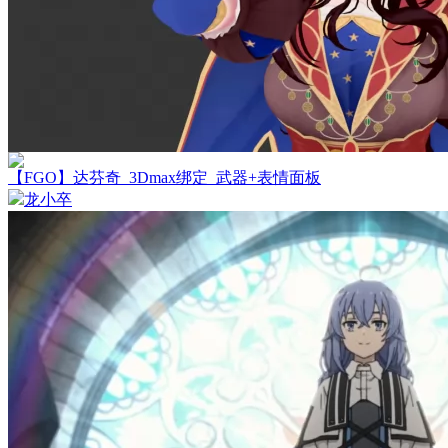
【FGO】达芬奇_3Dmax绑定_武器+表情面板
龙小卒