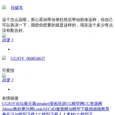
拉破车
这个怎么说呢，质心晃动带动脊柱然后带动肢体这样，你自己
可以表演一下，我想你想要的就是这样的，现在这个多少有点
没有配合好。
回复
1
88天前 · 3楼
CGJOY_060854637
可爱捏
回复
1
88天前 · 2楼
友情链接
CGJOY论坛
微元素
uimaker
漫画培训
CG模型网
CG资源网
3dmax教程
摩尔网
LookAE
C4D
傲视网
3d模型下载
插画喵教育
趣实习
3d模型下载
CG模型下载
人人素材
CG模型王