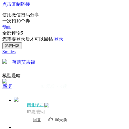
点击复制链接
使用微信扫码分享
一次扣10个券
动画
全部评论
5
您需要登录后才可以回帖
登录
发表回复
Smilies
落落艾吉福
模型是啥
回复
87天前 · 4楼
南北绿豆
鸣潮安可
回复
86天前