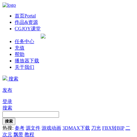
首页
Portal
作品&资源
CGJOY课堂
任务中心
充值
帮助
播放器下载
关于我们
搜索
发布
登录
搜索
搜索
热搜:
参考
源文件
游戏动画
3DMAX下载
刀光
FBX转BIP
二
次元
飘带
教程