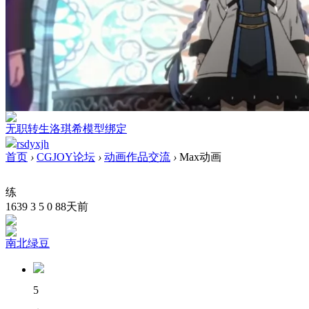
无职转生洛琪希模型绑定
rsdyxjh
首页
›
CGJOY论坛
›
动画作品交流
›
Max动画
练
1639
3
5
0
88天前
南北绿豆
5