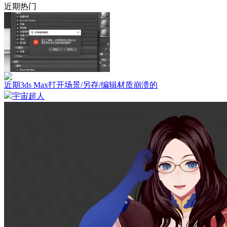
近期热门
近期3ds Max打开场景/另存/编辑材质崩溃的
宇宙超人