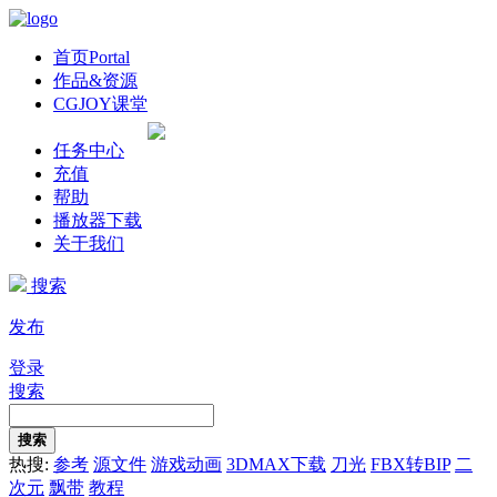
首页
Portal
作品&资源
CGJOY课堂
任务中心
充值
帮助
播放器下载
关于我们
搜索
发布
登录
搜索
搜索
热搜:
参考
源文件
游戏动画
3DMAX下载
刀光
FBX转BIP
二
次元
飘带
教程