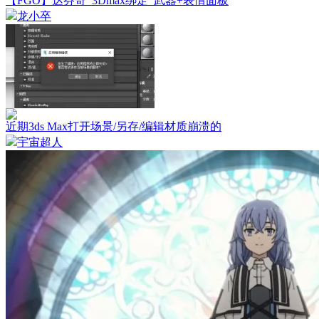
【FGO】达芬奇_3Dmax绑定_武器+表情面板
龙小卒
近期3ds Max打开场景/另存/编辑材质崩溃的
宇宙超人