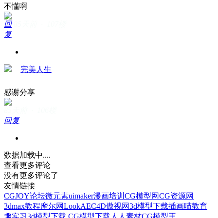
不懂啊
回
85天前 · 107楼
复
完美人生
感谢分享
85天前 · 106楼
回复
数据加载中....
查看更多评论
没有更多评论了
友情链接
CGJOY论坛
微元素
uimaker
漫画培训
CG模型网
CG资源网
3dmax教程
摩尔网
LookAE
C4D
傲视网
3d模型下载
插画喵教育
趣实习
3d模型下载
CG模型下载
人人素材
CG模型王