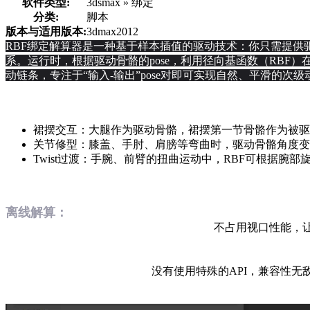
软件类型:
3dsmax » 绑定
分类:
脚本
版本与适用版本:
3dmax2012
RBF绑定解算器是一种基于样本插值的驱动技术：你只需提供
系。运行时，根据驱动骨骼的pose，利用径向基函数（RBF
动链条，专注于“输入-输出”pose对即可实现自然、平滑的次
裙摆交互：大腿作为驱动骨骼，裙摆第一节骨骼作为被驱
关节修型：膝盖、手肘、肩膀等弯曲时，驱动骨骼角度变化驱
Twist过渡：手腕、前臂的扭曲运动中，RBF可根据腕
离线解算：
不占用视口性能，让
没有使用特殊的API，兼容性无敌，保守