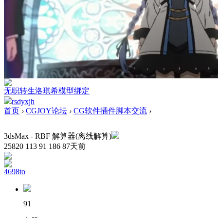
无职转生洛琪希模型绑定
rsdyxjh
首页
›
CGJOY论坛
›
CG软件插件脚本交流
›
3dsMax - RBF 解算器(离线解算)
25820
113
91
186
87天前
4698to
91