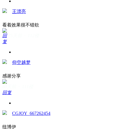
王漂亮
看着效果很不错欸
回
75天前 · 112楼
复
仰空越梦
感谢分享
80天前 · 111楼
回复
CGJOY_667262454
纽博伊