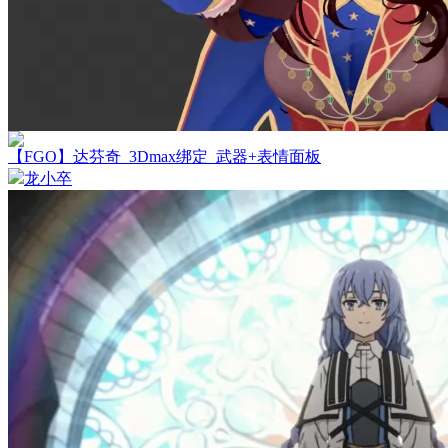
【FGO】达芬奇_3Dmax绑定_武器+表情面板
龙小卒