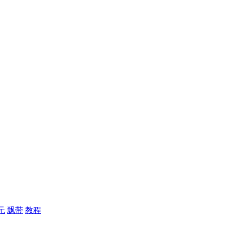
元
飘带
教程