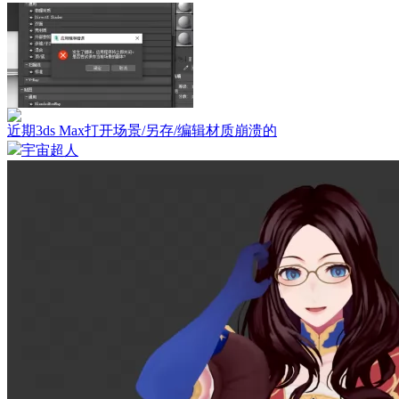
近期3ds Max打开场景/另存/编辑材质崩溃的
宇宙超人