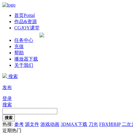
首页
Portal
作品&资源
CGJOY课堂
任务中心
充值
帮助
播放器下载
关于我们
搜索
发布
登录
搜索
搜索
热搜:
参考
源文件
游戏动画
3DMAX下载
刀光
FBX转BIP
二次
近期热门