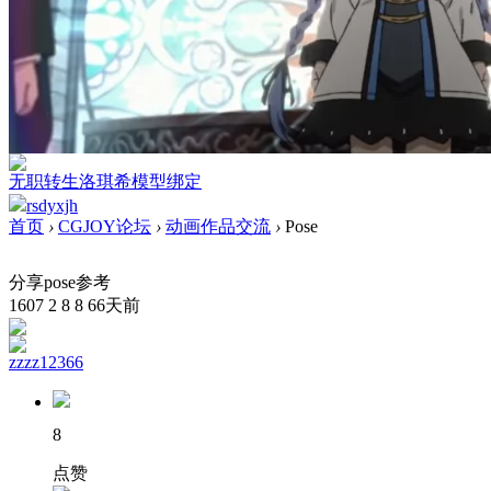
无职转生洛琪希模型绑定
rsdyxjh
首页
›
CGJOY论坛
›
动画作品交流
›
Pose
分享pose参考
1607
2
8
8
66天前
zzzz12366
8
点赞