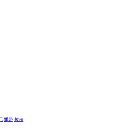
元
飘带
教程