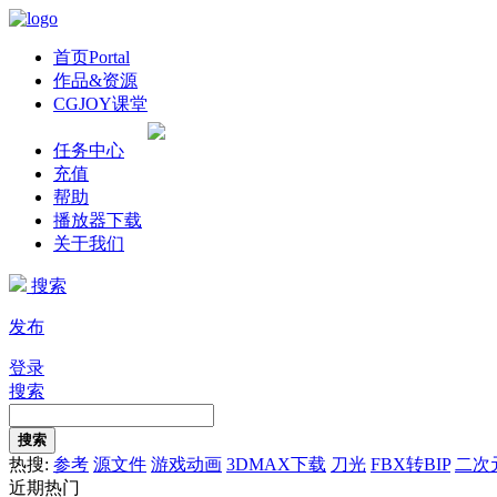
首页
Portal
作品&资源
CGJOY课堂
任务中心
充值
帮助
播放器下载
关于我们
搜索
发布
登录
搜索
搜索
热搜:
参考
源文件
游戏动画
3DMAX下载
刀光
FBX转BIP
二次
近期热门