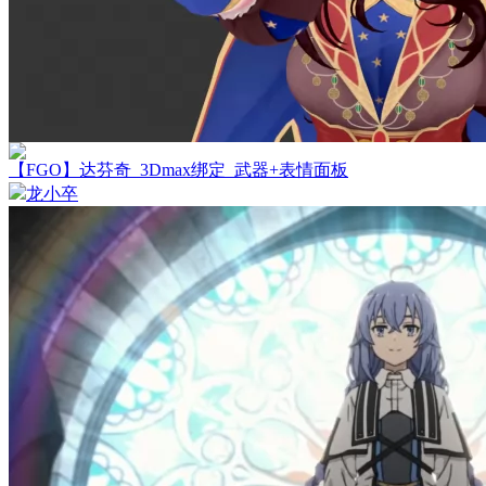
【FGO】达芬奇_3Dmax绑定_武器+表情面板
龙小卒