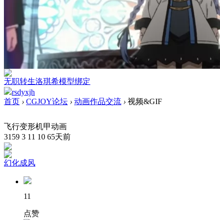
无职转生洛琪希模型绑定
rsdyxjh
首页
›
CGJOY论坛
›
动画作品交流
›
视频&GIF
飞行变形机甲动画
3159
3
11
10
65天前
幻化成风
11
点赞