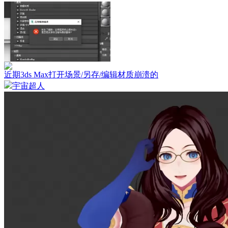
近期3ds Max打开场景/另存/编辑材质崩溃的
宇宙超人