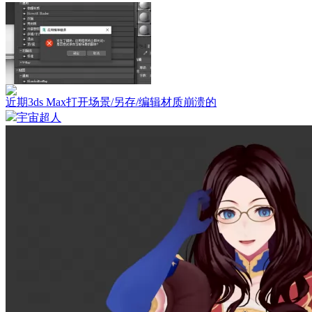
近期3ds Max打开场景/另存/编辑材质崩溃的
宇宙超人