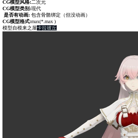
CG模型风格:
二次元
CG模型类别:
现代
是否有动画:
包含骨骼绑定（但没动画）
CG模型格式:
max(*.max )
模型自模来之屋
卡拉彼丘