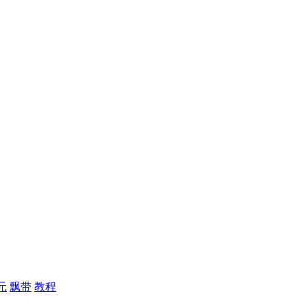
元
飘带
教程