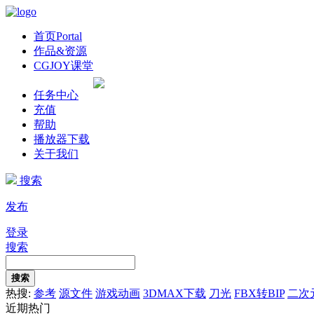
首页
Portal
作品&资源
CGJOY课堂
任务中心
充值
帮助
播放器下载
关于我们
搜索
发布
登录
搜索
搜索
热搜:
参考
源文件
游戏动画
3DMAX下载
刀光
FBX转BIP
二次
近期热门