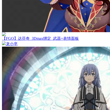
【FGO】达芬奇_3Dmax绑定_武器+表情面板
龙小卒