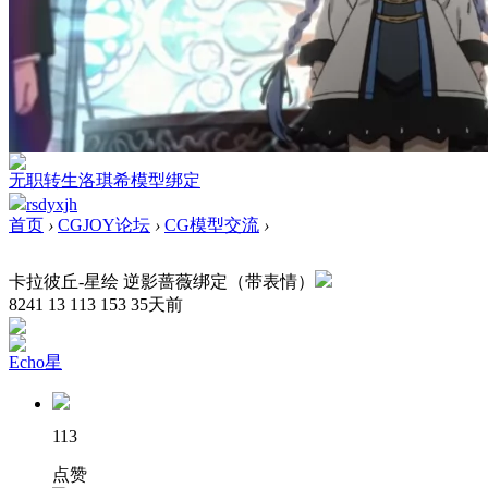
无职转生洛琪希模型绑定
rsdyxjh
首页
›
CGJOY论坛
›
CG模型交流
›
卡拉彼丘-星绘 逆影蔷薇绑定（带表情）
8241
13
113
153
35天前
Echo星
113
点赞