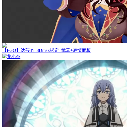
【FGO】达芬奇_3Dmax绑定_武器+表情面板
龙小卒