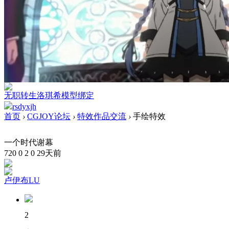
无职转生洛琪希模型绑定
rsdyxjh
首页
›
CGJOY论坛
›
特效作品交流
›
手绘特效
一个时代谢幕
720
0
2
0
29天前
卢伊布LU
2