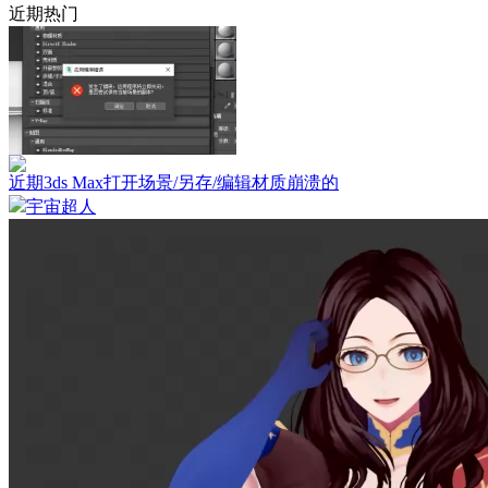
近期热门
近期3ds Max打开场景/另存/编辑材质崩溃的
宇宙超人