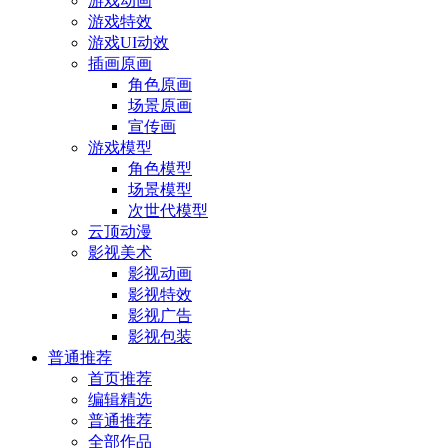
游戏动画
游戏特效
游戏UI动效
插画原画
角色原画
场景原画
宣传画
游戏模型
角色模型
场景模型
次世代模型
云顶动漫
影视美术
影视动画
影视特效
影视广告
影视包装
普通推荐
首页推荐
编辑精选
普通推荐
全部作品