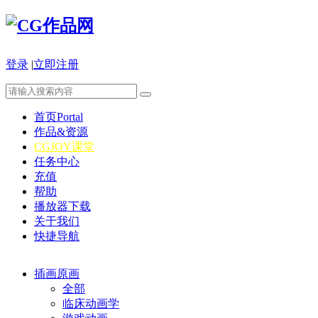
登录
|
立即注册
首页
Portal
作品&资源
CGJOY课堂
任务中心
充值
帮助
播放器下载
关于我们
快捷导航
插画原画
全部
临床动画学