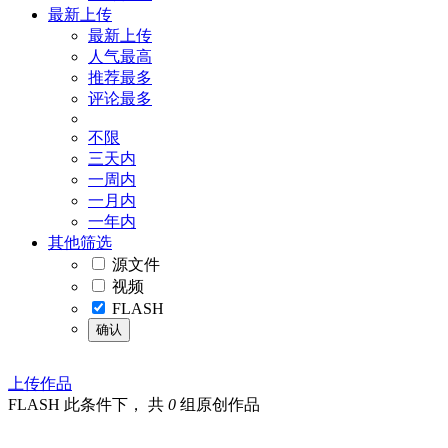
最新上传
最新上传
人气最高
推荐最多
评论最多
不限
三天内
一周内
一月内
一年内
其他筛选
源文件
视频
FLASH
上传作品
FLASH
此条件下， 共
0
组原创作品