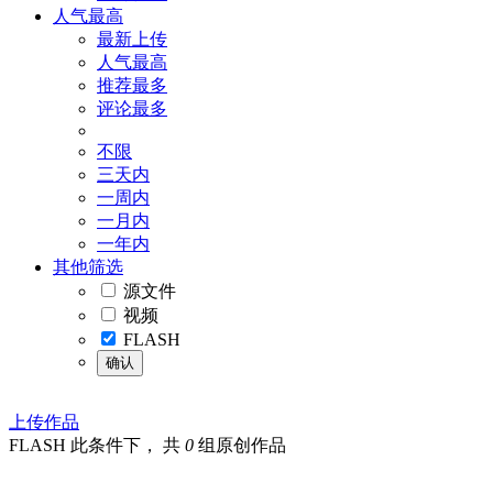
人气最高
最新上传
人气最高
推荐最多
评论最多
不限
三天内
一周内
一月内
一年内
其他筛选
源文件
视频
FLASH
上传作品
FLASH
此条件下， 共
0
组原创作品