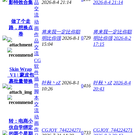
影特效合集
品
2026-8-4 21:14
2026-8-4 21:14
交
流
做了个走
动
路，想换点
画
将来我一定比你聪
将来我一定比你聪
卷
作
0
729
明比你强
2026-8-1
明比你强
2026-8-2
品
15:04
17:15
交
流
CG
软
Skin Wrap
件
_V1 | 蒙皮包
插
裹批量替换
叶秋丶zZ
2026-8-1
叶秋丶zZ
2026-8-4
件
0
416
10:26
20:43
脚
本
交
流
动
转：电商小
画
伙自学绑定
作
CGJOY_744224271
CGJOY_744224271
0
733
的两个星期