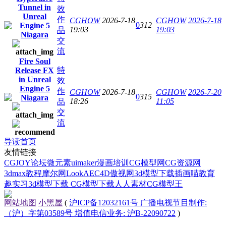
Tunnel in
效
Unreal
作
CGHOW
2026-7-18
CGHOW
2026-7-18
0
312
Engine 5
19:03
19:03
品
Niagara
交
流
Fire Soul
特
Release FX
in Unreal
效
Engine 5
作
CGHOW
2026-7-18
CGHOW
2026-7-20
0
315
Niagara
18:26
11:05
品
交
流
导读首页
友情链接
CGJOY论坛
微元素
uimaker
漫画培训
CG模型网
CG资源网
3dmax教程
摩尔网
LookAE
C4D
傲视网
3d模型下载
插画喵教育
趣实习
3d模型下载
CG模型下载
人人素材
CG模型王
网站地图
小黑屋
(
沪ICP备12032161号 广播电视节目制作:
（沪）字第03589号 增值电信业务: 沪B-22090722
)