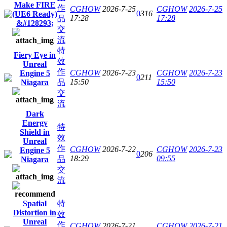
Make FIRE
作
CGHOW
2026-7-25
CGHOW
2026-7-25
0
316
(UE6 Ready)
17:28
17:28
品
&#128293;
交
流
特
Fiery Eye in
效
Unreal
作
CGHOW
2026-7-23
CGHOW
2026-7-23
Engine 5
0
211
15:50
15:50
Niagara
品
交
流
Dark
Energy
特
Shield in
效
Unreal
作
CGHOW
2026-7-22
CGHOW
2026-7-23
Engine 5
0
206
18:29
09:55
品
Niagara
交
流
Spatial
特
Distortion in
效
Unreal
作
CGHOW
2026-7-21
CGHOW
2026-7-21