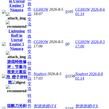
in Unreal
效
Engine 5
作
CGHOW
2026-8-5
CGHOW
2026-8-6
Niagara
0
105
18:07
01:14
品
交
流
Lightning
特
Buff in
效
Unreal
作
CGHOW
2026-8-5
CGHOW
2026-8-5
0
0
Engine 5
17:06
17:06
品
Niagara
交
流
游戏特效修
特
评：节奏与
效
视觉元素应
作
Noahsyt
2026-8-5
Noahsyt
2026-8-8
0
1158
用_橙子评特
17:03
01:14
品
效
交
流
特
效
炫酷刀光剑
作
智游游戏VFX
智游游戏VFX
0
210