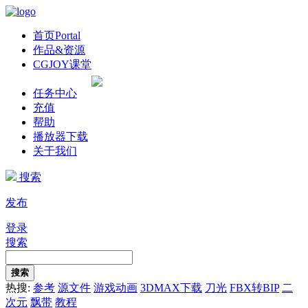
首页
Portal
作品&资源
CGJOY课堂
任务中心
充值
帮助
播放器下载
关于我们
搜索
发布
登录
搜索
搜索
热搜:
参考
源文件
游戏动画
3DMAX下载
刀光
FBX转BIP
二
次元
飘带
教程