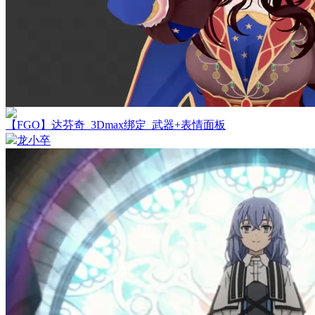
【FGO】达芬奇_3Dmax绑定_武器+表情面板
龙小卒