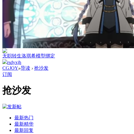
无职转生洛琪希模型绑定
rsdyxjh
CGJOY
»
导读
›
抢沙发
订阅
抢沙发
最新热门
最新精华
最新回复