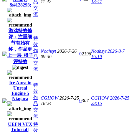
11:42
13:47
品
&#128293;
交
流
游戏特效修
评：注重细
特
节有始有
效
终，作品更
作
Noahsyt
2026-7-26
Noahsyt
2026-8-7
0
2196
上一层_橙子
09:36
16:10
品
评特效
交
流
Ice Aura in
特
Unreal
效
Engine 5
作
CGHOW
2026-7-25
CGHOW
2026-7-25
Niagara
0
307
18:24
23:15
品
交
流
UEFN VFX
特
Tutorial |
效