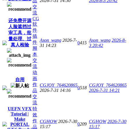
2026-7-31 14:30
2026-8-3 20:42
品
交
流
CG
还免费开源
软
人脸遮挡过
件
审工具，批
插
量处理、过
Ason_wang
2026-7-
Ason_wang
2026-8-
件
0
415
真人检验
31 14:23
3 20:42
脚
本
交
流
动
画
自用
作
CGJOY_764620865
CGJOY_764620865
0
518
2026-7-31 14:16
2026-7-31 14:21
品
交
流
UEFN VFX
特
Tutorial |
效
Make
作
CGHOW
2026-7-30
CGHOW
2026-7-30
0
209
PORTAL
15:17
15:17
品