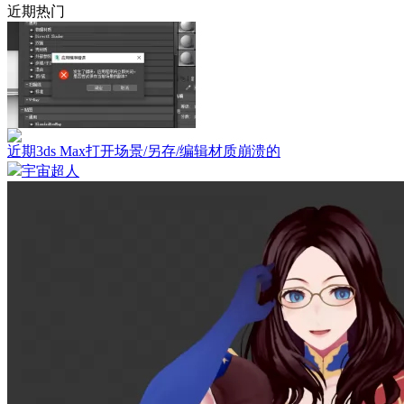
近期热门
近期3ds Max打开场景/另存/编辑材质崩溃的
宇宙超人