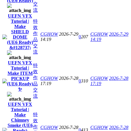
(UE6 Ready)
交
流
UEFN VFX
Tutorial |
特
Make
效
SHIELD
作
CGHOW
2026-7-29
CGHOW
2026-7-29
0
207
DOME
14:19
14:19
品
(UE6 Ready)
交
&#128737;️
流
UEFN VFX
特
Tutorial |
效
Make ITEM
作
CGHOW
2026-7-28
CGHOW
2026-7-28
PICKUP
0
310
17:19
17:19
(UE6 Ready)
品
✨
交
流
UEFN VFX
Tutorial |
特
Make
Chimney
效
Smoke (UE6
作
CGHOW
2026-7-28
CGHOW
2026-7-28
0
413
Ready)