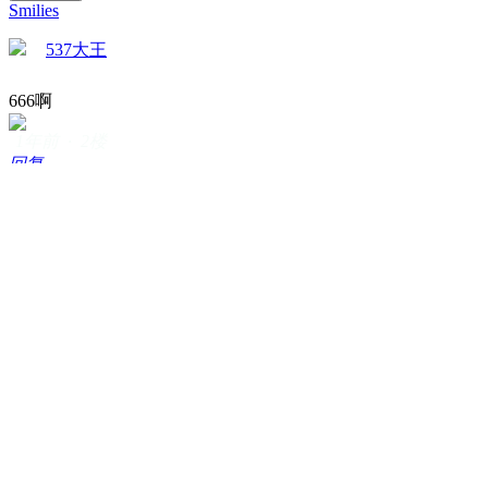
Smilies
537大王
666啊
1年前 · 2楼
回复
友情链接
CGJOY论坛
微元素
uimaker
漫画培训
CG模型网
CG资源网
3dmax教程
摩尔网
LookAE
C4D
傲视网
3d模型下载
插画喵教育
趣实习
3d模型下载
CG模型下载
人人素材
CG模型王
网站地图
小黑屋
(
沪ICP备12032161号 广播电视节目制作:
（沪）字第03589号 增值电信业务: 沪B-22090722
)
广播电视节目制作: （沪）字第03589号 增值电信业务:沪B-
22090722