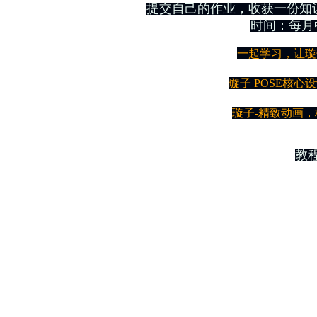
提交自己的作业，收获一份知
时间：每月
一起学习，让璇
璇子 POSE核心
璇子-精致动画
教