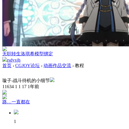
无职转生洛琪希模型绑定
rsdyxjh
首页
›
CGJOY论坛
›
动画作品交流
›
教程
璇子-战斗待机的小细节
11634
1
1
17
1年前
路…一直都在
1