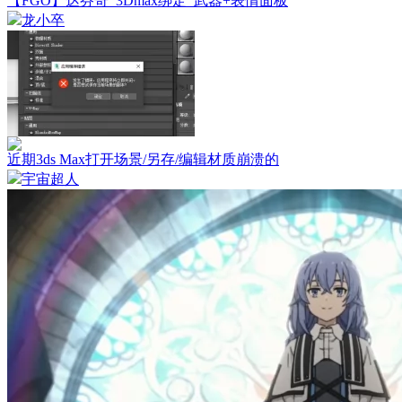
【FGO】达芬奇_3Dmax绑定_武器+表情面板
龙小卒
近期3ds Max打开场景/另存/编辑材质崩溃的
宇宙超人