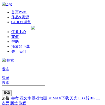
首页
Portal
作品&资源
CGJOY课堂
任务中心
充值
帮助
播放器下载
关于我们
搜索
发布
登录
搜索
搜索
热搜:
参考
源文件
游戏动画
3DMAX下载
刀光
FBX转BIP
二
次元
飘带
教程