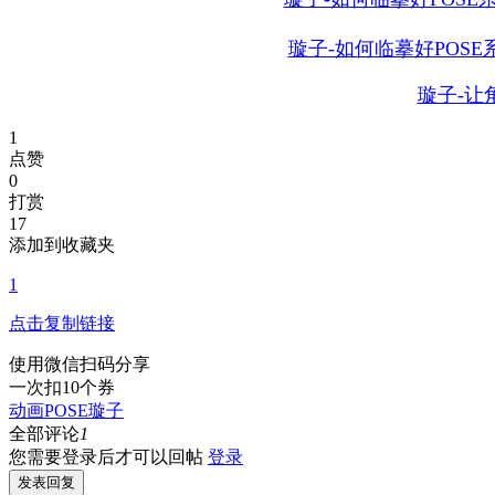
璇子-如何临摹好POSE
璇子-让
1
点赞
0
打赏
17
添加到收藏夹
1
点击复制链接
使用微信扫码分享
一次扣10个券
动画
POSE
璇子
全部评论
1
您需要登录后才可以回帖
登录
发表回复