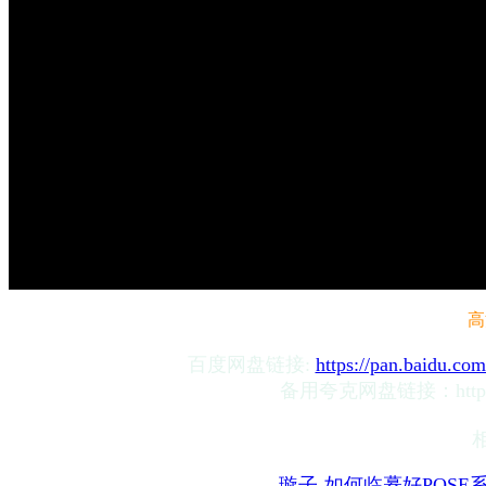
高
百度网盘
链接:
https://pan.baidu.
备用夸克网盘链接：
htt
璇子-如何临摹好POSE系