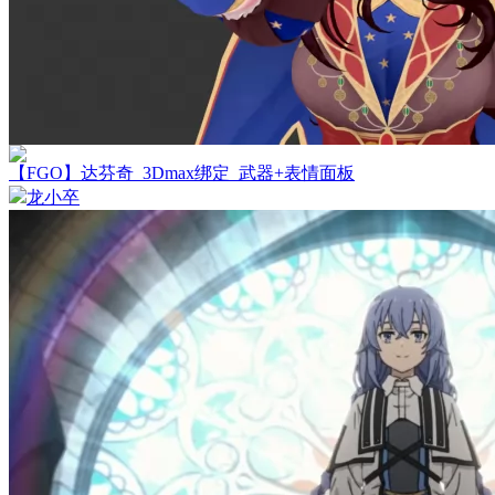
【FGO】达芬奇_3Dmax绑定_武器+表情面板
龙小卒