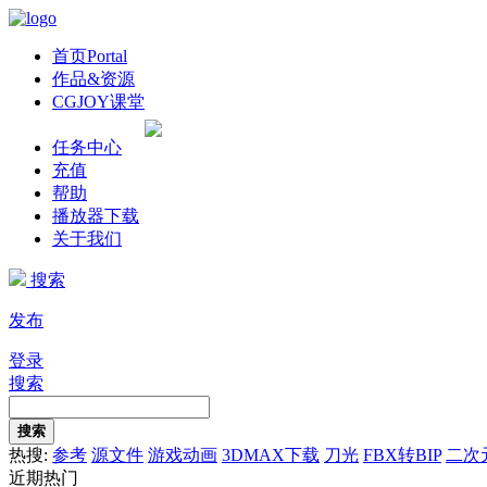
首页
Portal
作品&资源
CGJOY课堂
任务中心
充值
帮助
播放器下载
关于我们
搜索
发布
登录
搜索
搜索
热搜:
参考
源文件
游戏动画
3DMAX下载
刀光
FBX转BIP
二次
近期热门