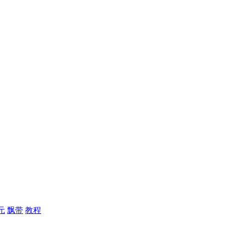
元
飘带
教程