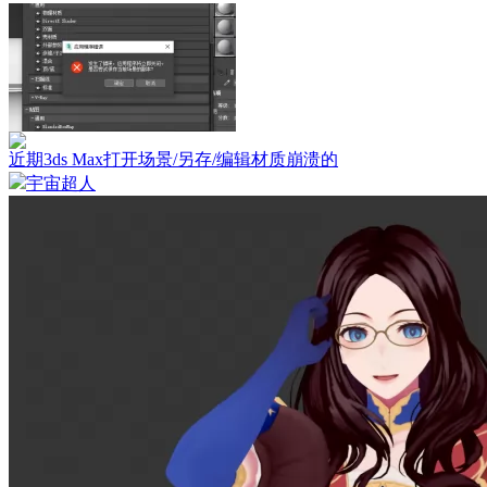
近期3ds Max打开场景/另存/编辑材质崩溃的
宇宙超人