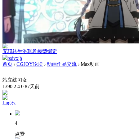
无职转生洛琪希模型绑定
rsdyxjh
首页
›
CGJOY论坛
›
动画作品交流
›
Max动画
站立练习女
1390
2
4
0
87天前
Luggy
4
点赞