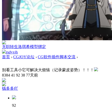
无职转生洛琪希模型绑定
rsdyxjh
首页
›
CGJOY论坛
›
CG软件插件脚本交流
›
别看工具小它可解决大烦恼（记录蒙皮姿势）！！！
8384
41
92
38
77天前
钱多多吖
92