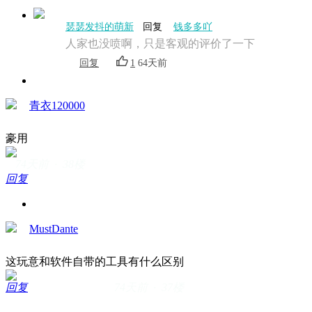
瑟瑟发抖的萌新
回复
钱多多吖
人家也没喷啊，只是客观的评价了一下
回复
1
64天前
青衣120000
豪用
74天前 · 38楼
回复
MustDante
这玩意和软件自带的工具有什么区别
回复
74天前 · 37楼