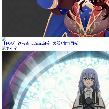
【FGO】达芬奇_3Dmax绑定_武器+表情面板
龙小卒