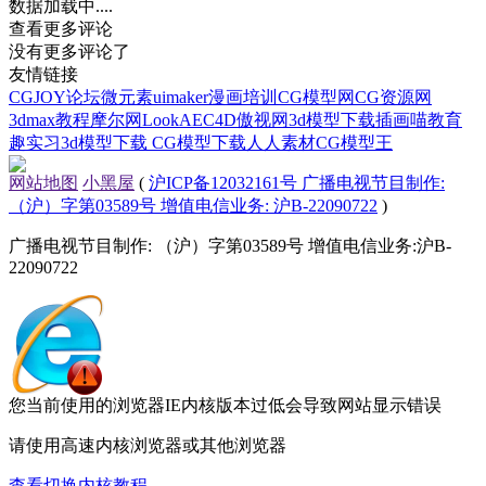
数据加载中....
查看更多评论
没有更多评论了
友情链接
CGJOY论坛
微元素
uimaker
漫画培训
CG模型网
CG资源网
3dmax教程
摩尔网
LookAE
C4D
傲视网
3d模型下载
插画喵教育
趣实习
3d模型下载
CG模型下载
人人素材
CG模型王
网站地图
小黑屋
(
沪ICP备12032161号 广播电视节目制作:
（沪）字第03589号 增值电信业务: 沪B-22090722
)
广播电视节目制作: （沪）字第03589号 增值电信业务:沪B-
22090722
您当前使用的浏览器IE内核版本过低会导致网站显示错误
请使用高速内核浏览器或其他浏览器
查看切换内核教程