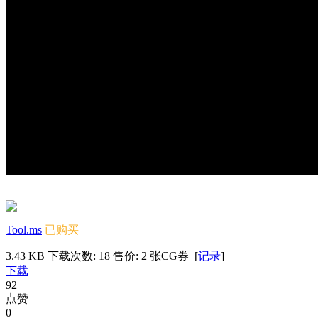
Tool.ms
已购买
3.43 KB
下载次数: 18
售价: 2 张CG券
[
记录
]
下载
92
点赞
0