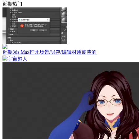
近期热门
近期3ds Max打开场景/另存/编辑材质崩溃的
宇宙超人