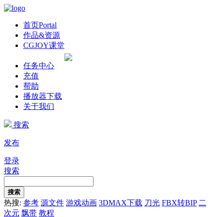
首页
Portal
作品&资源
CGJOY课堂
任务中心
充值
帮助
播放器下载
关于我们
搜索
发布
登录
搜索
搜索
热搜:
参考
源文件
游戏动画
3DMAX下载
刀光
FBX转BIP
二
次元
飘带
教程