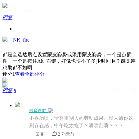
66天前 · 40楼
回复
NK_fire
都是全选然后点设置蒙皮姿势或采用蒙皮姿势，一个是点插
件，一个是按住Alt+右键，好像也快不了多少时间啊？感觉连
鸡肋都不如啊
评分
1
查看全部评分
回复
8
74天前 · 39楼
钱多多吖
不喜勿喷，请尊重别人的劳动成果。没人请你这
刷存在感，中午吃太饱了？满嘴乱喷？？？
回复
2
74天前