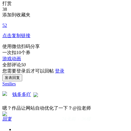
打赏
38
添加到收藏夹
52
点击复制链接
使用微信扫码分享
一次扣10个券
游戏动画
全部评论
50
您需要登录后才可以回帖
登录
发表回复
Smilies
钱多多吖
嗯？作品让网站自动优化了一下？@拉老师
回复
74天前 · 36楼