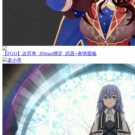
【FGO】达芬奇_3Dmax绑定_武器+表情面板
龙小卒