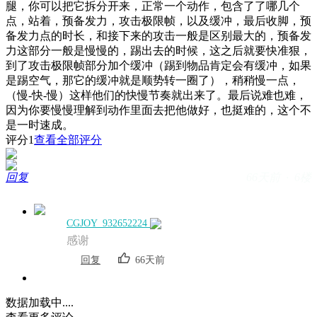
腿，你可以把它拆分开来，正常一个动作，包含了了哪几个
点，站着，预备发力，攻击极限帧，以及缓冲，最后收脚，预
备发力点的时长，和接下来的攻击一般是区别最大的，预备发
力这部分一般是慢慢的，踢出去的时候，这之后就要快准狠，
到了攻击极限帧部分加个缓冲（踢到物品肯定会有缓冲，如果
是踢空气，那它的缓冲就是顺势转一圈了），稍稍慢一点，
（慢-快-慢）这样他们的快慢节奏就出来了。最后说难也难，
因为你要慢慢理解到动作里面去把他做好，也挺难的，这个不
是一时速成。
评分
1
查看全部评分
回复
66天前 · 6楼
CGJOY_932652224
感谢
回复
66天前
数据加载中....