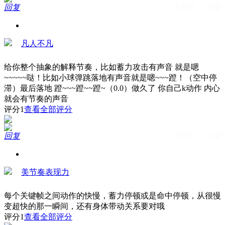
回复
58天前 · 14楼
凡人不凡
给你整个抽象的解释节奏，比如蓄力攻击有声音 就是嗯
~~~~~哒！比如小球弹跳落地有声音就是嗯~~~蹬！（空中停
滞）最后落地 蹬~~~蹬~~蹬~（0.0）做久了 你自己k动作 内心
就会有节奏的声音
评分
1
查看全部评分
回复
63天前 · 13楼
美节奏表现力
每个关键帧之间动作的快慢，蓄力停顿或是命中停顿，从很慢
变超快的那一瞬间，还有身体带动关系要对哦
评分
1
查看全部评分