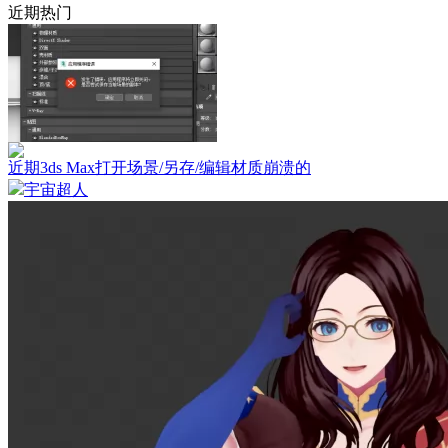
近期热门
近期3ds Max打开场景/另存/编辑材质崩溃的
宇宙超人