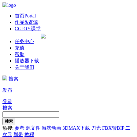
首页
Portal
作品&资源
CGJOY课堂
任务中心
充值
帮助
播放器下载
关于我们
搜索
发布
登录
搜索
搜索
热搜:
参考
源文件
游戏动画
3DMAX下载
刀光
FBX转BIP
二
次元
飘带
教程