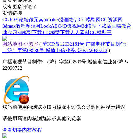
查看更多评论
没有更多评论了
友情链接
CGJOY论坛
微元素
uimaker
漫画培训
CG模型网
CG资源网
3dmax教程
摩尔网
LookAE
C4D
傲视网
3d模型下载
插画喵教育
趣实习
3d模型下载
CG模型下载
人人素材
CG模型王
网站地图
小黑屋
(
沪ICP备12032161号 广播电视节目制作:
（沪）字第03589号 增值电信业务: 沪B-22090722
)
广播电视节目制作: （沪）字第03589号 增值电信业务:沪B-
22090722
您当前使用的浏览器IE内核版本过低会导致网站显示错误
请使用高速内核浏览器或其他浏览器
查看切换内核教程