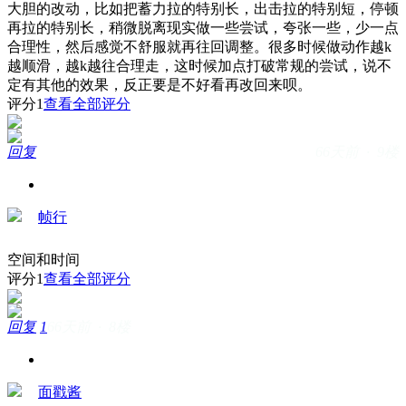
大胆的改动，比如把蓄力拉的特别长，出击拉的特别短，停顿
再拉的特别长，稍微脱离现实做一些尝试，夸张一些，少一点
合理性，然后感觉不舒服就再往回调整。很多时候做动作越k
越顺滑，越k越往合理走，这时候加点打破常规的尝试，说不
定有其他的效果，反正要是不好看再改回来呗。
评分
1
查看全部评分
回复
66天前 · 9楼
帧行
空间和时间
评分
1
查看全部评分
回复
1
66天前 · 8楼
面戳酱