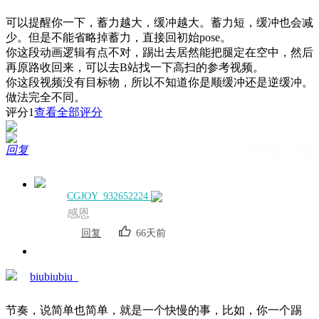
可以提醒你一下，蓄力越大，缓冲越大。蓄力短，缓冲也会减
少。但是不能省略掉蓄力，直接回初始pose。
你这段动画逻辑有点不对，踢出去居然能把腿定在空中，然后
再原路收回来，可以去B站找一下高扫的参考视频。
你这段视频没有目标物，所以不知道你是顺缓冲还是逆缓冲。
做法完全不同。
评分
1
查看全部评分
回复
66天前 · 7楼
CGJOY_932652224
感恩
回复
66天前
biubiubiu_
节奏，说简单也简单，就是一个快慢的事，比如，你一个踢